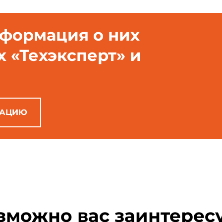
нформация о них
х «Техэксперт» и
РАЦИЮ
зможно вас заинтерес