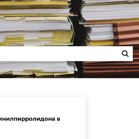
инилпирролидона в