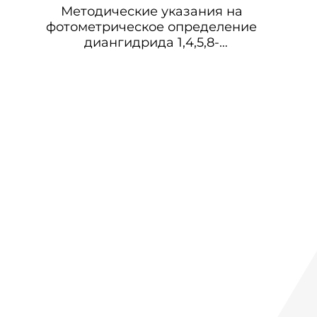
Методические указания на
фотометрическое определение
диангидрида 1,4,5,8-
нафталинтетракарбоновой кислоты
(ДНТК) в воздухе