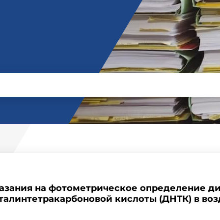
зания на фотометрическое определение диа
талинтетракарбоновой кислоты (ДНТК) в воз