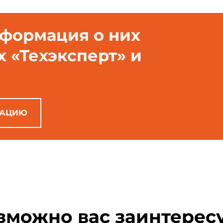
нформация о них
х «Техэксперт» и
РАЦИЮ
зможно вас заинтерес