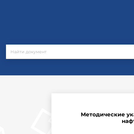
Методические ука
наф