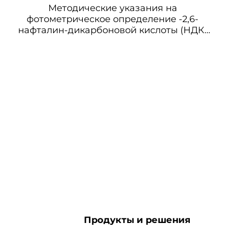
Методические указания на
фотометрическое определение -2,6-
нафталин-дикарбоновой кислоты (НДК)
и дихлорангидрида -2,6-нафталин-
дикарбоновой кислоты (ДНДК) в воздухе
Продукты и решения