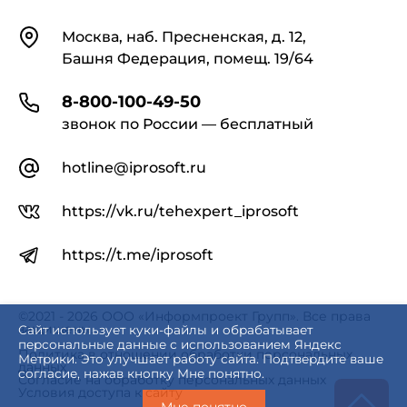
Контакты
Москва, наб. Пресненская, д. 12,
Башня Федерация, помещ. 19/64
8-800-100-49-50
звонок по России — бесплатный
hotline@iprosoft.ru
https://vk.ru/tehexpert_iprosoft
https://t.me/iprosoft
©2021 - 2026 ООО «Информпроект Групп». Все права
защищены.
Сайт использует куки-файлы и обрабатывает
персональные данные с использованием Яндекс
Политика в отношении обработки персональных
Метрики. Это улучшает работу сайта. Подтвердите ваше
данных
согласие, нажав кнопку Мне понятно.
Согласие на обработку персональных данных
Условия доступа к сайту