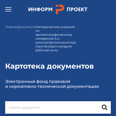
Открыть бургер меню.
Главная
Документы
Методические указания
по
хроматографическому
измерению 3,4-
дихлорпропионанилида
(пропанида) в воздухе
рабочей зоны
Картотека документов
Электронный фонд правовой
и нормативно-технической документации