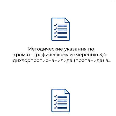
Методические указания по
хроматографическому измерению 3,4-
дихлорпропионанилида (пропанида) в
воздухе рабочей зоны