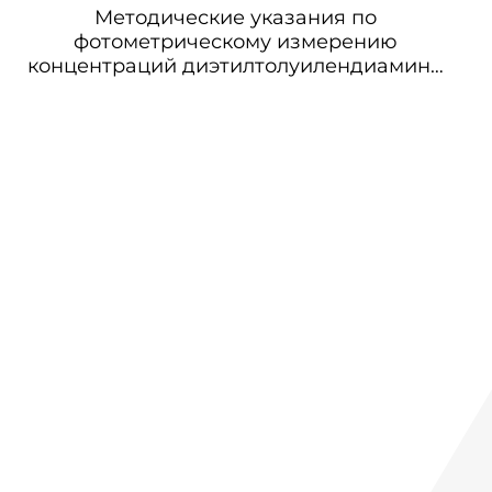
Методические указания по
фотометрическому измерению
концентраций диэтилтолуилендиамина
(ДЭТДА) в воздухе рабочей зоны