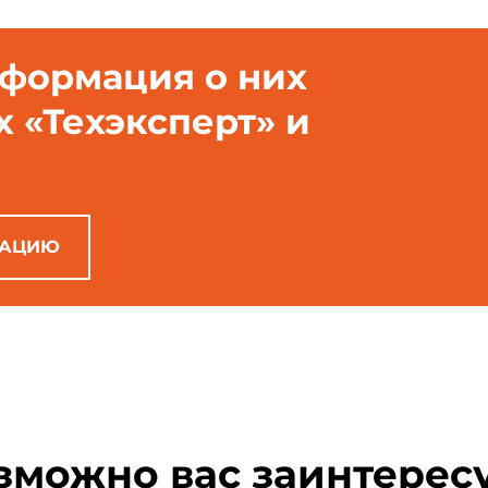
нформация о них
х «Техэксперт» и
РАЦИЮ
зможно вас заинтерес