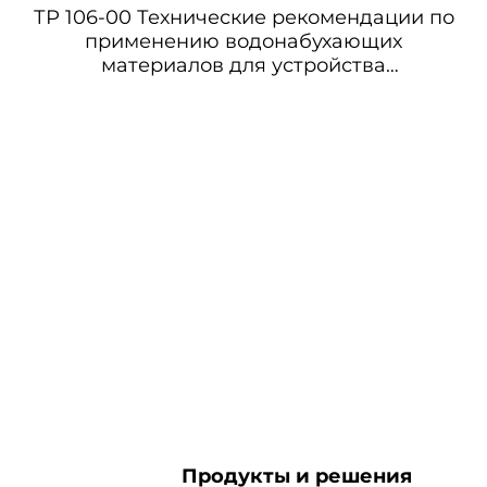
ТР 106-00 Технические рекомендации по
применению водонабухающих
материалов для устройства
противофильтрационных завес и
экранов и гидроизоляции подземных
сооружений
Продукты и решения