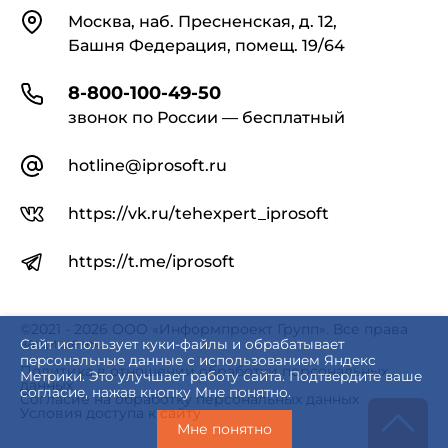
Контакты
Москва, наб. Пресненская, д. 12,
Башня Федерация, помещ. 19/64
8-800-100-49-50
звонок по России — бесплатный
hotline@iprosoft.ru
https://vk.ru/tehexpert_iprosoft
https://t.me/iprosoft
©2021 - 2026 ООО «Информпроект Групп». Все права
защищены.
Сайт использует куки-файлы и обрабатывает
персональные данные с использованием Яндекс
Политика в отношении обработки персональных
Метрики. Это улучшает работу сайта. Подтвердите ваше
данных
согласие, нажав кнопку Мне понятно.
Согласие на обработку персональных данных
Условия доступа к сайту
Мне понятно