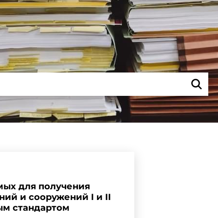
мых для получения
й и сооружений I и II
ным стандартом