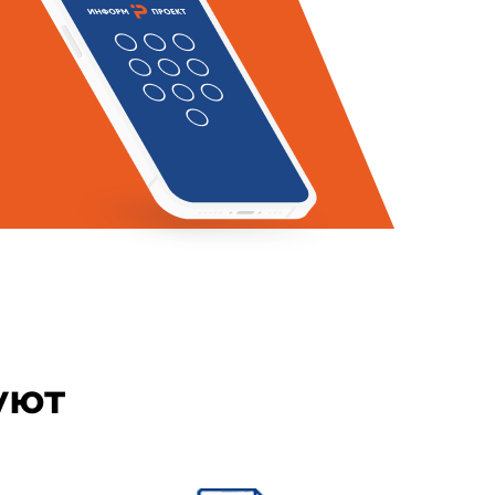
менной атомно-абсорбционной
ектрометрии
уют