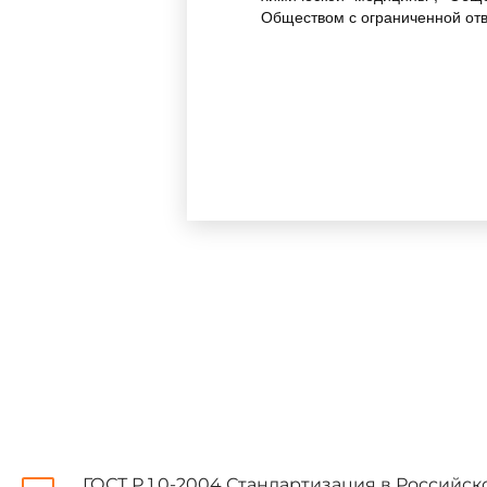
Обществом с ограниченной отв
2 ВНЕСЕН Техническим ком
тест-системы ин витро"
3 УТВЕРЖДЕН И ВВЕДЕН В 
12 июля 2006 г. N 131-ст
4 Настоящий стандарт ра
"Вода для гемодиализа и сопу
соответствует американскому 
62:2001 "Water treatment equ
гемодиализа
5 ВВЕДЕН ВПЕРВЫЕ
ГОСТ Р 1.0-2004 Стандартизация в Российс