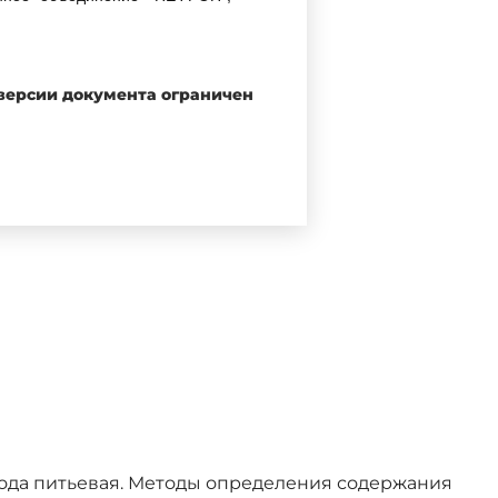
следования и диагностические
 версии документа ограничен
егулированию и метрологии от
ого стандарта ИСО 13959:2002
nd related therapies", NEQ) и
 в гемодиализе" (ANSI/AAMI/RD
 к контролю качества воды для
 Вода питьевая. Методы определения содержания