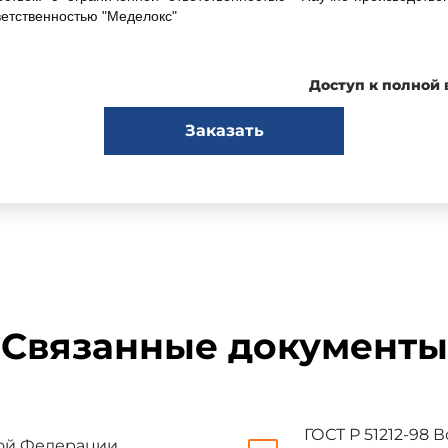
етственностью "Меделокс"
итетом по стандартизации ТК 380 "Клинические лабораторные ис
Доступ к полной
Заказать
ДЕЙСТВИЕ Приказом Федерального агентства по техническому р
зработан с учетом основных нормативных положений международн
тствующей терапии" (ISO 13959:2002 "Water for hemodialysis a
стандарту ANSI/AAMI/RD 62:2001 "Обработка воды для применения
ipment for hemodialysis applications", NEQ) в части требований
Связанные документы
ГОСТ Р 51212-98
кой Федерации.