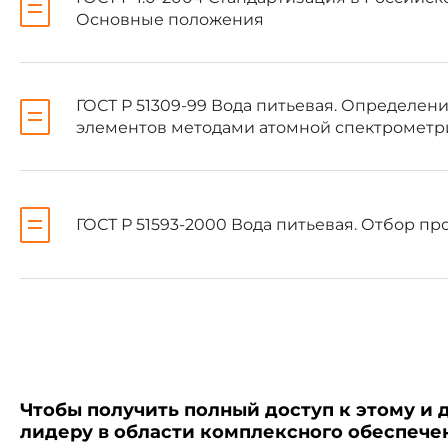
Основные положения
Информация об изменени
"Национальные стандарты",
"Национальные стандарты"
ГОСТ Р 51309-99 Вода питьевая. Определен
уведомление будет опублик
элементов методами атомной спектрометр
Соответствующая информа
пользования - на официаль
Интернет
ГОСТ Р 51593-2000 Вода питьевая. Отбор пр
ВНЕСЕНА
поправка
, опубл
Поправка внесена изготов
Чтобы получить полный доступ к этому и 
ВНЕСЕНО Изменение N 1,
лидеру в области комплексного обеспеч