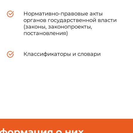
т 30.07.2009 N 271-ст с 01.09.2009
Нормативно-правовые акты
отовителем базы данных по тексту ИУС N 10, 2009 год
органов государственной власти
(законы, законопроекты,
постановления)
Классификаторы и словари
пространяется на воду, используемую для приготовления д
мывки аппаратов "искусственная почка" и другого гемодиализиру
анавливает гигиенические требования и контроль за качеством во
нформация о них