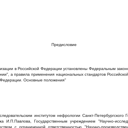
Предисловие
изации в Российской Федерации установлены Федеральным законом
ании", а правила применения национальных стандартов Российско
й Федерации. Основные положения"
ледовательским институтом нефрологии Санкт-Петербургского Г
ка И.П.Павлова, Государственным учреждением "Научно-исследо
ством с ограниченной ответственностью "Научно-производств