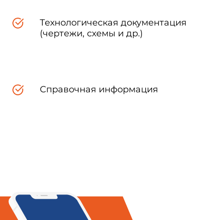
Технологическая документация
(чертежи, схемы и др.)
Справочная информация
иализирующих растворов для
ющего оборудования до и после
ды для гемодиализа.