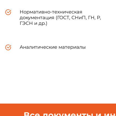
регулированию и метрологии о
Нормативно-техническая
Изменение N 1 внесено изг
документация (ГОСТ, СНиП, ГН, Р,
ГЭСН и др.)
1 Область применения
Аналитические материалы
Настоящий стандарт рас
гемодиализа, а также для про
проведения дезинфекции, и уст
2 Нормативные ссылки
Все документы и и