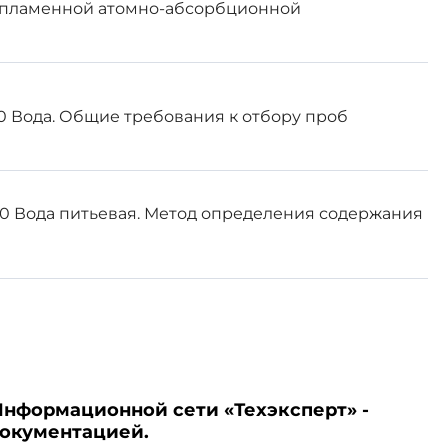
спламенной атомно-абсорбционной
ом информационном указателе
 информационных указателях
стандарта соответствующее
00 Вода. Общие требования к отбору проб
 "Национальные стандарты".
мационной системе общего
ованию и метрологии в сети
00 Вода питьевая. Метод определения содержания
Информационной сети «Техэксперт» -
о агентства по техническому
документацией.