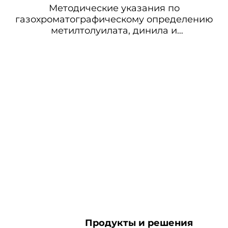
Методические указания по
газохроматографическому определению
метилтолуилата, динила и
диметилтерефталата в воздухе
Продукты и решения