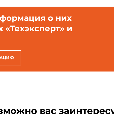
нформация о них
х «Техэксперт» и
РАЦИЮ
зможно вас заинтерес