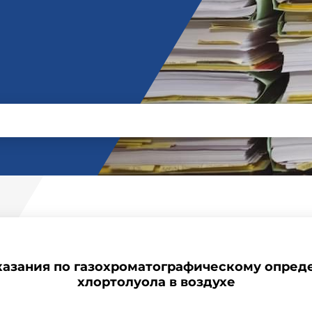
казания по газохроматографическому опред
хлортолуола в воздухе