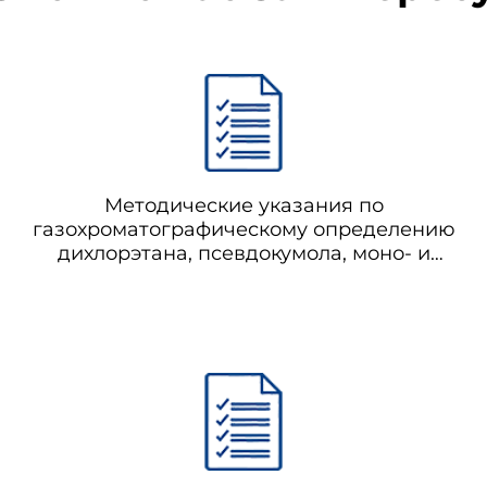
Методические указания по
газохроматографическому определению
дихлорэтана, псевдокумола, моно- и
дихлорметилпсевдокумола в воздухе