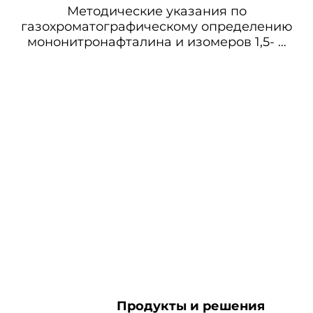
Методические указания по
газохроматографическому определению
мононитронафталина и изомеров 1,5- и
1,8- динитронафталина в воздухе
Продукты и решения