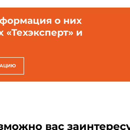
нформация о них
х «Техэксперт» и
РАЦИЮ
зможно вас заинтерес