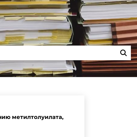
нию метилтолуилата,