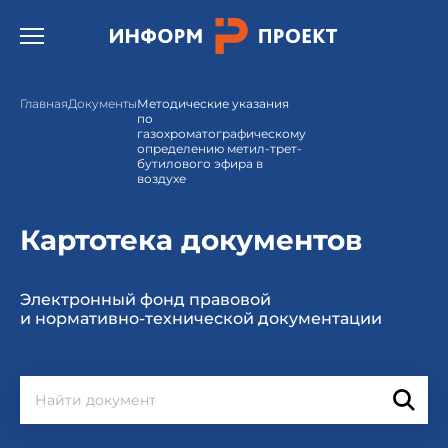
Открыть бургер меню.
Главная
Документы
Методические указания
по
газохроматографическому
определению метил-трет-
бутилового эфира в
воздухе
Картотека документов
Электронный фонд правовой
и нормативно-технической документации