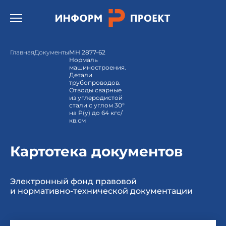
Открыть бургер меню.
Главная
Документы
МН 2877-62
Нормаль
машиностроения.
Детали
трубопроводов.
Отводы сварные
из углеродистой
стали с углом 30°
на Р(у) до 64 кгс/
кв.см
Картотека документов
Электронный фонд правовой
и нормативно-технической документации