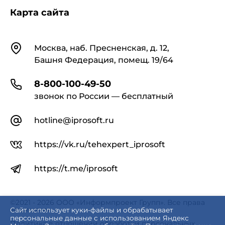
Карта сайта
Контакты
Москва, наб. Пресненская, д. 12,
Башня Федерация, помещ. 19/64
8-800-100-49-50
звонок по России — бесплатный
hotline@iprosoft.ru
https://vk.ru/tehexpert_iprosoft
https://t.me/iprosoft
©2021 - 2026 ООО «Информпроект Групп». Все права
защищены.
Сайт использует куки-файлы и обрабатывает
персональные данные с использованием Яндекс
Политика в отношении обработки персональных