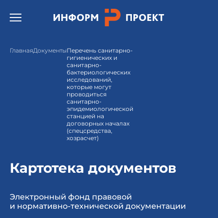
Открыть бургер меню.
Главная
Документы
Перечень санитарно-
гигиенических и
санитарно-
бактериологических
исследований,
которые могут
проводиться
санитарно-
эпидемиологической
станцией на
договорных началах
(спецсредства,
хозрасчет)
Картотека документов
Электронный фонд правовой
и нормативно-технической документации