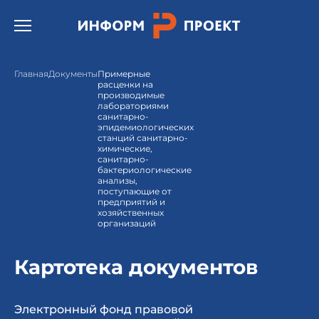
Открыть бургер меню.
Главная
Документы
Примерные
расценки на
производимые
лабораториями
санитарно-
эпидемиологических
станций санитарно-
химические,
санитарно-
бактериологические
анализы,
поступающие от
предприятий и
хозяйственных
организаций
Картотека документов
Электронный фонд правовой