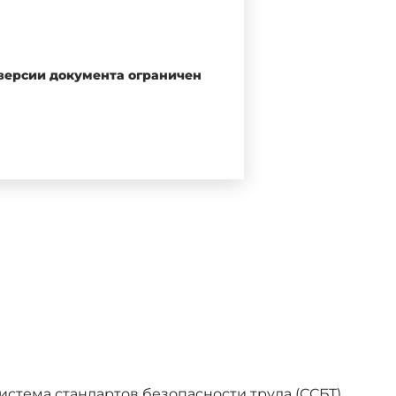
 версии документа ограничен
 безопасность для работающих
дарта,
ГОСТ 12.3.002-75
,
ГОСТ
 строительно-монтажных работ,
ССР.
работающих при возникновении
 Система стандартов безопасности труда (ССБТ).