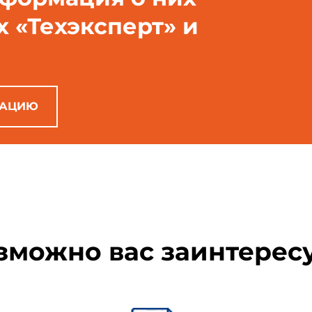
х «Техэксперт» и
ке пенополиуретана, кроме того, должны быть выполнены следующ
енополиуретана должен производиться с помощью закрытых на
РАЦИЮ
ческих операций должно быть исключено попадание компонентов 
1 - по "Правилам устройства и безопасной эксплуатации сосудо
гортехнадзором СССР;
зможно вас заинтерес