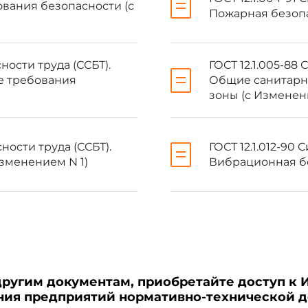
вания безопасности (с
Пожарная безопа
ть;
ности труда (ССБТ).
ГОСТ 12.1.005-88
 норм температуры, относительной влажности и скорости движения
е требования
Общие санитарно
зоны (с Изменен
меняемых машин и оборудования.
ности труда (ССБТ).
ГОСТ 12.1.012-90
х веществ в воздухе рабочей зоны и параметры микроклимат
зменением N 1)
Вибрационная б
88
.
стики вредных веществ в воздухе рабочей зоны при производс
ложении 1.
ия уровней шума и вибрации, создаваемые машинами и меха
другим документам, приобретайте доступ к 
03-83
и
ГОСТ 12.1.012-90
.
ения предприятий нормативно-технической 