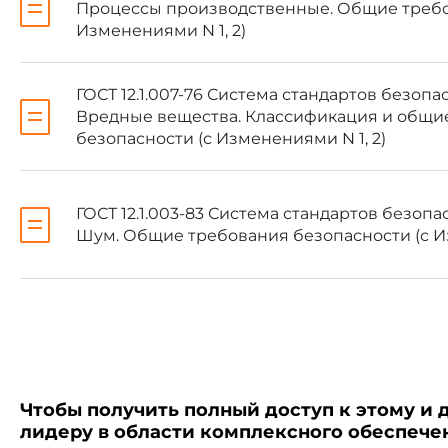
Процессы производственные. Общие требо
Изменениями N 1, 2)
недостаточная освещеннос
ГОСТ 12.1.007-76 Система стандартов безопас
отклонения от оптимальных
Вредные вещества. Классификация и общи
безопасности (с Изменениями N 1, 2)
электробезопасность при
ГОСТ 12.1.003-83 Система стандартов безопас
1.3. Содержание вредны
Шум. Общие требования безопасности (с И
установленных
ГОСТ 12.1.005-
Гигиенические характери
приведены в обязательном при
1.4. Допустимые значен
Чтобы получить полный доступ к этому и 
соответственно по
ГОСТ 12.1.0
лидеру в области комплексного обеспеч