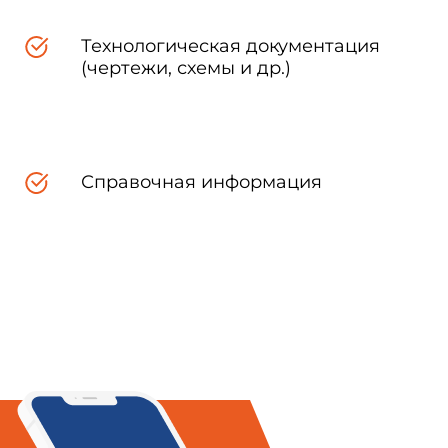
Технологическая документация
(чертежи, схемы и др.)
одству работ, а также границы
-80.
Справочная информация
, конструкций и выполнении
именением индивидуальных и
о пожарной опасности должна