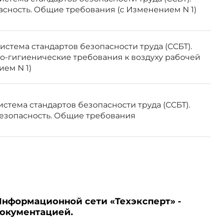
сность. Общие требования (с Изменением N 1)
 Система стандартов безопасности труда (ССБТ).
 воздуха в рабочей зоне;
-гигиенические требования к воздуху рабочей
ием N 1)
 Система стандартов безопасности труда (ССБТ).
а не должны превышать норм,
езопасность. Общие требования
тве теплоизоляционных работ
низмами на рабочих местах,
Информационной сети «Техэксперт» -
документацией.