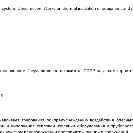
 system. Construction. Works on thermal insulation of equipment and p
новлением Государственного комитета СССР по делам строитель
г.
навливает требования по предупреждению воздействия опасных
вки и выполнения тепловой изоляции оборудования и трубопрово
техническом перевооружении предприятий, зданий и сооружений.