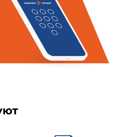
ие требования:
гревателей и без применения
на кожный покров работающих;
в, работающих под давлением"
уют