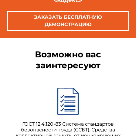
«Кодекс»
1.1.3. Предел прочности при статическом изгибе, МПа (к
1.1.4. Термическая стойкость глазури, отсутствие воло
ЗАКАЗАТЬ БЕСПЛАТНУЮ
ДЕМОНСТРАЦИЮ
1.1.5. Морозостойкость, циклы
Возможно вас
заинтересуют
ГОСТ 12.4.120-83 Система стандартов
безопасности труда (ССБТ). Средства
коллективной защиты от ионизирующих