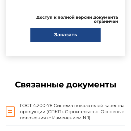
Настоящий стандарт распространяется на
Доступ к полной версии документа
керамические отделочные и облицовочные
ограничен
материалы и устанавливает номенклатуру
показателей их качества для применения при:
Заказать
разработке стандартов, технических
условий и других нормативных документов;
выборе оптимального варианта новых
материалов;
Связанные документы
аттестации материалов, прогнозировании и
планировании их качества;
ГОСТ 4.200-78 Система показателей качества
продукции (СПКП). Строительство. Основные
положения (с Изменением N 1)
разработке систем управления качеством
материалов;