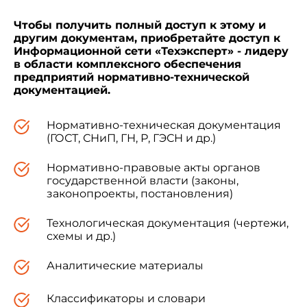
разработке систем управления качеством;
Чтобы получить полный доступ к этому и
другим документам, приобретайте доступ к
Информационной сети «Техэксперт» - лидеру
представлении отчетности и информации о
в области комплексного обеспечения
качестве.
предприятий нормативно-технической
документацией.
Нормы, требования и методы контроля
Нормативно-техническая документация
показателей качества должны устанавливаться
(ГОСТ, СНиП, ГН, Р, ГЭСН и др.)
соответствующими стандартами и
техническими условиями на конкретные виды
Нормативно-правовые акты органов
клеящих материалов, утвержденными в
государственной власти (законы,
установленном порядке.
законопроекты, постановления)
Технологическая документация (чертежи,
Настоящий стандарт разработан на основе
схемы и др.)
и в соответствии с
ГОСТ 4.200-78
.
Аналитические материалы
1. НОМЕНКЛАТУРА ПОКАЗАТЕЛЕЙ КАЧЕСТВА
Классификаторы и словари