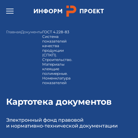
Открыть бургер меню.
Главная
Документы
ГОСТ 4.228-83
Система
показателей
качества
продукции
(СПКП).
Строительство.
Материалы
клеящие
полимерные.
Номенклатура
показателей
Картотека документов
Электронный фонд правовой
и нормативно-технической документации