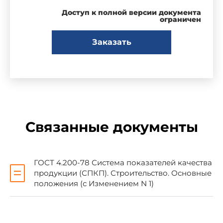
синтетических смол) материалы,
Доступ к полной версии документа
предназначенные для приклеивания
ограничен
отделочных материалов и облицовочных
изделий при внутренней отделке
Заказать
производственных, жилых, общественных и
вспомогательных зданий, и устанавливает
номенклатуру показателей качества для
применения при:
разработке стандартов, технических
условий и другой нормативно-технической
Связанные документы
документации;
аттестации продукции, прогнозировании и
ГОСТ 4.200-78 Система показателей качества
планировании ее качества;
продукции (СПКП). Строительство. Основные
положения (с Изменением N 1)
выборе оптимального варианта новых
видов продукции;