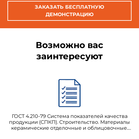
ЗАКАЗАТЬ БЕСПЛАТНУЮ
1.1.3. Содержание летучих (нелетучих) компонентов, %
ДЕМОНСТРАЦИЮ
1.1.4. Однородность массы
1.1.5. Показатели пожарной опасности (температура вс
температура воспламенения °С, температура самовос
Возможно вас
°С)
заинтересуют
1.2. Показатели надежности
ГОСТ 4.210-79 Система показателей качества
продукции (СПКП). Строительство. Материалы
керамические отделочные и облицовочные.
Номенклатура показателей