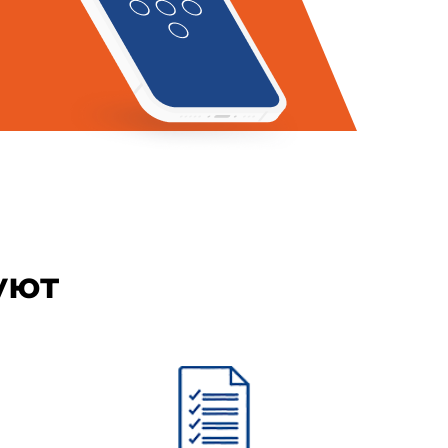
уют
ми ионизирующих излучений в