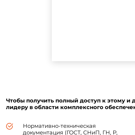
1.1. Средства защиты в за
средства защиты от внешн
средства защиты от внутре
средства защиты от комбин
Чтобы получить полный доступ к этому и 
лидеру в области комплексного обеспеч
средства защиты общего 
Нормативно-техническая
1.2. Средства защиты о
документация (ГОСТ, СНиП, ГН, Р,