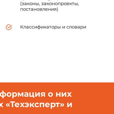
а:
(законы, законопроекты,
постановления)
Классификаторы и словари
ства.
ойства по способу защиты подразделяются на:
нформация о них
х «Техэксперт» и
тройства сухие по способу применения подразделяются на: