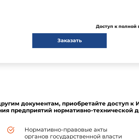
1. КЛАССИФИКАЦИЯ
Доступ к полной
висимости от их назначения подразделяются на:
Заказать
его облучения;
ннего облучения;
ированного (внешнего и внутреннего облучения);
другим документам, приобретайте доступ к 
ения предприятий нормативно-технической 
применения.
Нормативно-правовые акты
т внешнего облучения закрытыми источниками ионизирующих и
органов государственной власти