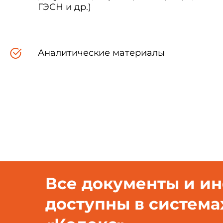
исполнению подразделяются н
ГЭСН и др.)
оградительные устройства;
Аналитические материалы
предупредительные устрой
1.2.1. Оградительные устр
сухие;
жидкостные;
Все документы и и
смешанные.
доступны в система
1.2.1.1. Оградительные ус