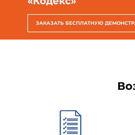
«Кодекс»
стационарные;
ЗАКАЗАТЬ БЕСПЛАТНУЮ ДЕМОНСТ
передвижные.
1.2.2. Предупредительные
дисциплинирующие барье
Во
ограничительные барьеры.
1.3. Средства защиты от
зависимости от способа защит
герметизирующие устройст