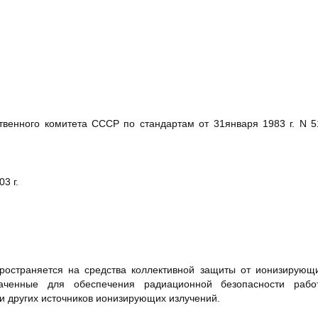
твенного комитета СССР по стандартам от 31января 1983 г. N 5
3 г.
ространяется на средства коллективной защиты от ионизирующ
наченные для обеспечения радиационной безопасности раб
и других источников ионизирующих излучений.