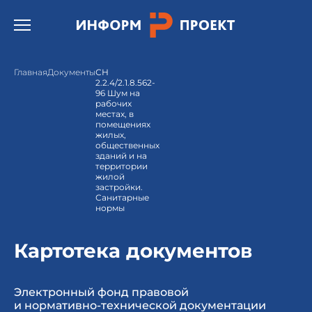
Открыть бургер меню.
Главная
Документы
СН
2.2.4/2.1.8.562-
96 Шум на
рабочих
местах, в
помещениях
жилых,
общественных
зданий и на
территории
жилой
застройки.
Санитарные
нормы
Картотека документов
Электронный фонд правовой
и нормативно-технической документации