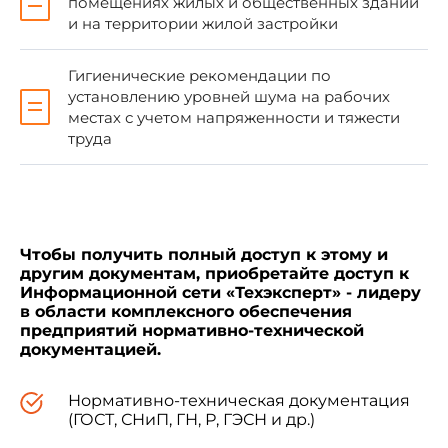
распространяются на помещения
помещениях жилых и общественных зданий
специального назначения (радио-, теле-,
и на территории жилой застройки
киностудии, залы театров и кинотеатров,
концертные и спортивные залы).
Гигиенические рекомендации по
установлению уровней шума на рабочих
местах с учетом напряженности и тяжести
труда
1.2. Санитарные нормы являются
обязательными для всех организаций и
юридических лиц на территории Российской
Федерации, независимо от форм
собственности, подчинения и принадлежности
Чтобы получить полный доступ к этому и
и физических лиц, независимо от гражданства.
другим документам, приобретайте доступ к
Информационной сети «Техэксперт» - лидеру
в области комплексного обеспечения
1.3. Ссылки на требования санитарных
предприятий нормативно-технической
правил и норм должны быть учтены в
документацией.
Государственных стандартах и во всех
нормативно-технических документах,
Нормативно-техническая документация
регламентирующих планировочные,
(ГОСТ, СНиП, ГН, Р, ГЭСН и др.)
конструктивные, технологические,
сертификационные, эксплуатационные