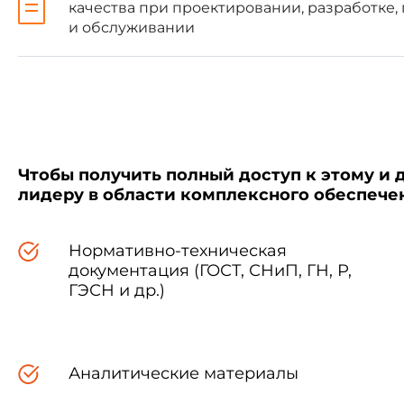
качества при проектировании, разработке,
и обслуживании
б)
ГОСТ Р ИСО 9002-96
Си
в) ГОСТ Р ИСО 9003-96 Си
Следует подчеркнуть, что
ГОСТ Р ИСО 9002-96
, явл
Чтобы получить полный доступ к этому и 
установленным на продукцию.
лидеру в области комплексного обеспеч
системы качества. Целью эт
Стандарты являются общими и
внедрение системы качества 
Нормативно-техническая
продукция и услуги, а также п
документация (ГОСТ, СНиП, ГН, Р,
ГЭСН и др.)
При использовании этих г
изъятия определенных требов
стандарт ИСО 9000-1 содержит
Аналитические материалы