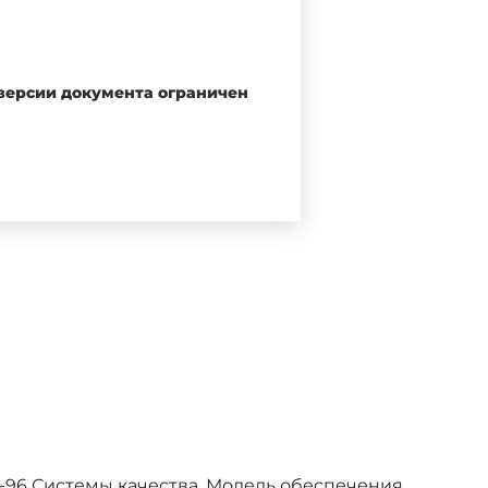
 версии документа ограничен
тов, содержащих требования к
дели обеспечения качества,
е формы требований к системе
остей внешними сторонами:
ии, разработке, производстве,
-96 Системы качества. Модель обеспечения