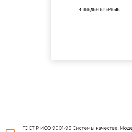
4 ВВЕДЕН ВПЕРВЫЕ
----------------
* Раздел приводится в ред
Настоящий государственн
системе качества, которые 
установленные в стандартах,
качества, пригодные для демо
а)
ГОСТ Р ИСО 9001-96
С
монтаже и обслуживании;
ГОСТ Р ИСО 9001-96 Системы качества. Мод