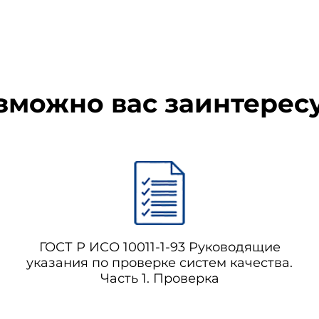
т содержит положения, которые посредством ссылок в этом 
ит заключить соглашения, базирующиеся на настоящем стандарте
зможно вас заинтерес
я указанного ниже стандарта.
ачеством и обеспечение качества. Словарь
3 Определения
ГОСТ Р ИСО 10011-1-93 Руководящие
пользуют определения, данные в ИСО 8402, а также определения,
указания по проверке систем качества.
Часть 1. Проверка