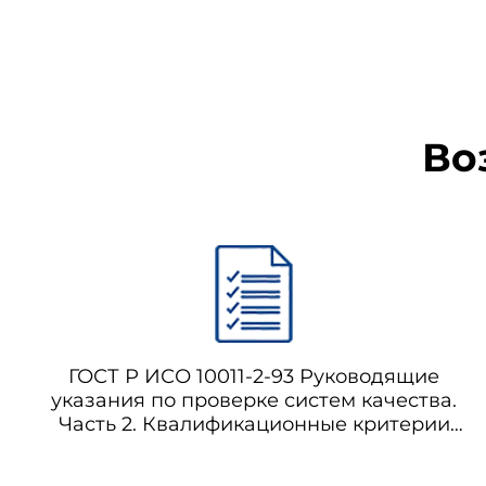
Указанный ниже стандар
настоящего стандарта.
Стороны, которым предсто
Во
применения последнего издани
ИСО 8402-94 Управление к
ГОСТ Р ИСО 10011-2-93 Руководящие
В настоящем стандарте ис
указания по проверке систем качества.
Часть 2. Квалификационные критерии
для экспертов-аудиторов