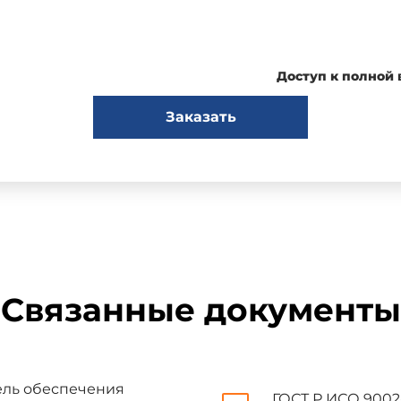
Доступ к полной
Введение*
Заказать
акции, отличной от ИСО 9003-94.
ый стандарт является одним из трех государственных стандар
можно использовать для внешнего обеспечения качества. Мо
 перечисленных ниже, представляют собой три четко различимы
Связанные документы
нстрации поставщиком своих возможностей и оценки этих возможн
истемы качества. Модель обеспечения качества при проектирован
ель обеспечения
ГОСТ Р ИСО 9002