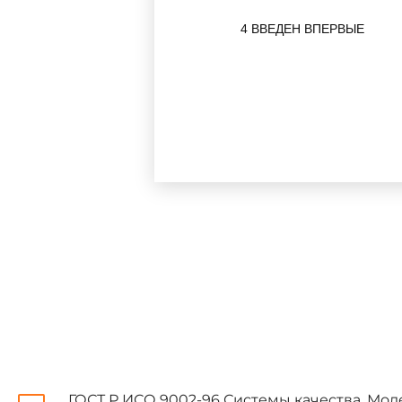
4 ВВЕДЕН ВПЕРВЫЕ
_____________________
* Раздел приводится в ред
Настоящий государственн
системе качества, которые 
установленные в стандартах,
качества, пригодные для демо
а) ГОСТ Р ИСО 9001-96 Си
монтаже и обслуживании;
б)
ГОСТ Р ИСО 9002-96
Си
ГОСТ Р ИСО 9002-96 Системы качества. Мо