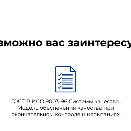
2 Нормативная ссылка*
зможно вас заинтерес
ции, отличной от ИСО 9001-94.
т содержит положения, которые посредством ссылок в этом 
ит заключить соглашения, базирующиеся на настоящем стандарте
ГОСТ Р ИСО 9003-96 Системы качества.
я указанного ниже стандарта.
Модель обеспечения качества при
окончательном контроле и испытаниях