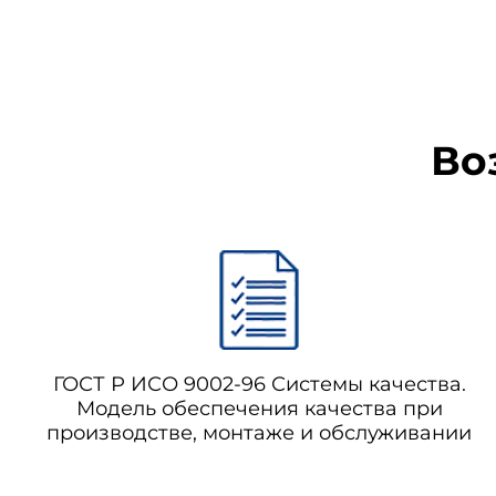
----------------
Во
* Раздел приведен в редак
Указанный ниже стандар
настоящего стандарта.
Стороны, которым предсто
ГОСТ Р ИСО 9002-96 Системы качества.
применения последнего издани
Модель обеспечения качества при
производстве, монтаже и обслуживании