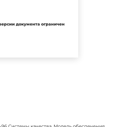
 версии документа ограничен
тов, содержащих требования к
дели обеспечения качества,
е формы требований к системе
остей внешними сторонами:
ии, разработке, производстве,
монтаже и обслуживании;
-96 Системы качества. Модель обеспечения