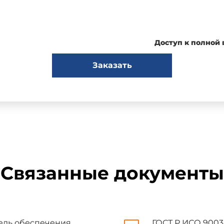
Доступ к полной
Введение*
Заказать
акции, отличной от ИСО 9001-94.
ый стандарт является одним из трех государственных стандар
можно использовать для внешнего обеспечения качества. Мо
 перечисленных ниже, представляют собой три четко различимы
нстрации поставщиком своих возможностей и оценки этих возможн
Связанные документы
стемы качества. Модель обеспечения качества при проектирован
стемы качества. Модель обеспечения качества при производстве, 
дель обеспечения
ГОСТ Р ИСО 9003