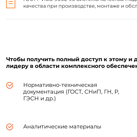
качества при производстве, монтаже и об
в)
ГОСТ Р ИСО 9003-96
Сис
Следует подчеркнуть, что
ГОСТ Р ИСО 9003-96
, явля
продукцию. Стандарты устана
Целью этих стандартов не явл
конкретной отрасли промышлен
Чтобы получить полный доступ к этому и 
специфика потребностей орган
лидеру в области комплексного обеспеч
и практический опыт.
Нормативно-техническая
При использовании этих г
документация (ГОСТ, СНиП, ГН, Р,
изъятия определенных требов
ГЭСН и др.)
стандарт ИСО 9000-1 содержит
Аналитические материалы