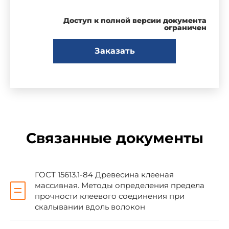
Доступ к полной версии документа
ВНЕСЕН Центральным научно-
ограничен
исследовательским институтом строительных
конструкций им. В.А.Кучеренко Госстроя СССР
Заказать
Зам. директора А.М.Чистяков
УТВЕРЖДЕН И ВВЕДЕН В ДЕЙСТВИЕ
Постановлением Государственного комитета
СССР по делам строительства от 23 ноября
Связанные документы
1982 г. N 279
Срок введения установлен с 01.01.83
ГОСТ 15613.1-84 Древесина клееная
массивная. Методы определения предела
прочности клеевого соединения при
ВЗАМЕН ГОСТ 17580-72
скалывании вдоль волокон