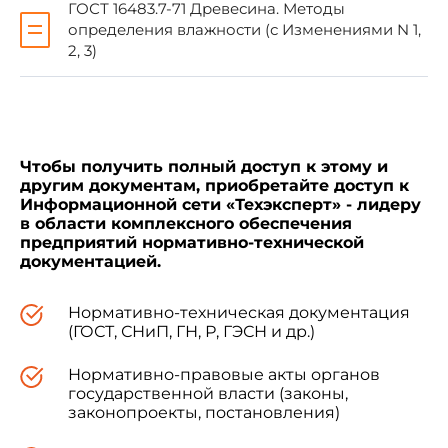
ГОСТ 16483.7-71 Древесина. Методы
Настоящий стандарт распространяется на
определения влажности (с Изменениями N 1,
деревянные клееные конструкции из древесины
хвойных пород и устанавливает метод
2, 3)
определения стойкости клеевых соединений к
цикличным температурно-влажностным
воздействиям.
Чтобы получить полный доступ к этому и
Метод основан на определении группы
другим документам, приобретайте доступ к
стойкости клеевых соединений к цикличным
Информационной сети «Техэксперт» - лидеру
температурно-влажностным воздействиям при
в области комплексного обеспечения
испытании образцов на скалывание вдоль
предприятий нормативно-технической
волокон. Стойкость клеевых соединений к
документацией.
цикличным температурно-влажностным
воздействиям представляет собой отношение
показателя прочности образцов, подвергнутых
Нормативно-техническая документация
(ГОСТ, СНиП, ГН, Р, ГЭСН и др.)
указанным воздействиям, к прочности
контрольных образцов.
Нормативно-правовые акты органов
государственной власти (законы,
законопроекты, постановления)
Применение метода определения
стойкости клеевых соединений к цикличным