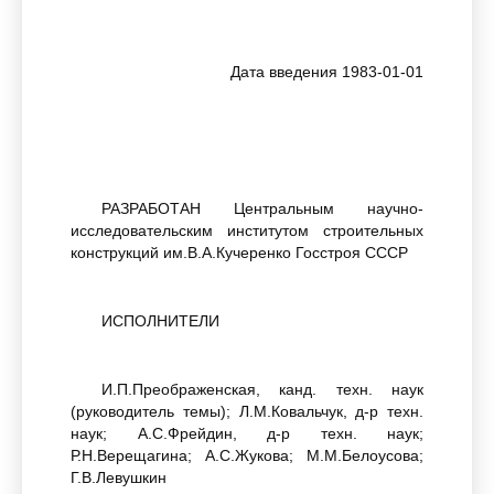
Дата введения 1983-01-01
РАЗРАБОТАН Центральным научно-
исследовательским институтом строительных
конструкций им.В.А.Кучеренко Госстроя СССР
ИСПОЛНИТЕЛИ
И.П.Преображенская, канд. техн. наук
(руководитель темы); Л.М.Ковальчук, д-р техн.
наук; А.С.Фрейдин, д-р техн. наук;
Р.Н.Верещагина; А.С.Жукова; М.М.Белоусова;
Г.В.Левушкин