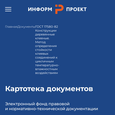
Открыть бургер меню.
Главная
Документы
ГОСТ 17580-82
Конструкции
деревянные
клееные.
Метод
определения
стойкости
клеевых
соединений к
цикличным
температурно-
влажностным
воздействиям
Картотека документов
Электронный фонд правовой
и нормативно-технической документации