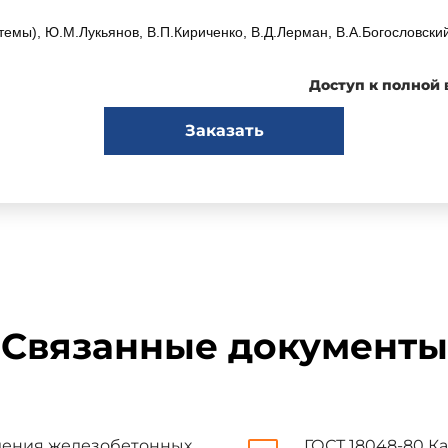
темы), Ю.М.Лукьянов, В.П.Кириченко, В.Д.Лерман, В.А.Богословский
Доступ к полной
роительного, дорожного и коммунального машиностроения
Заказать
в
ЕЙСТВИЕ Постановлением Государственного комитета СССР по
Связанные документы
остраняется на стационарные установки (далее - установки), пре
ков санитарно-технических кабин по
ГОСТ 18048-80
и шахт (дал
вления железобетонных
ГОСТ 18048-80 К
дъемностью 320 кг со скоростью движения кабин 0,71 и 1,0 м/с,