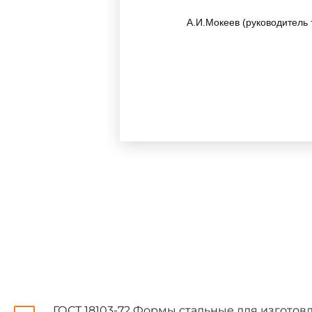
А.И.Мокеев (руководитель 
ВНЕСЕН Министерством ст
Зам. министра Ю.А.Говоро
УТВЕРЖДЕН И ВВЕДЕН В Д
сентября 1984 г. N 161
ВЗАМЕН
ГОСТ 18103-72
Настоящий стандарт распр
железобетонных объемных бло
ГОСТ 18103-72 Формы стальные для изгото
пассажирских лифтов грузопо