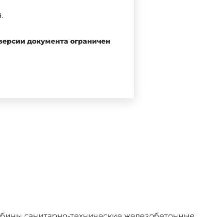
.
 версии документа ограничен
 делам строительства от 12
дназначенные для изготовления
ее - блоки) по
ГОСТ 17538-82
абины санитарно-технические железобетонные.
 отвечающих требованиям
ГОСТ