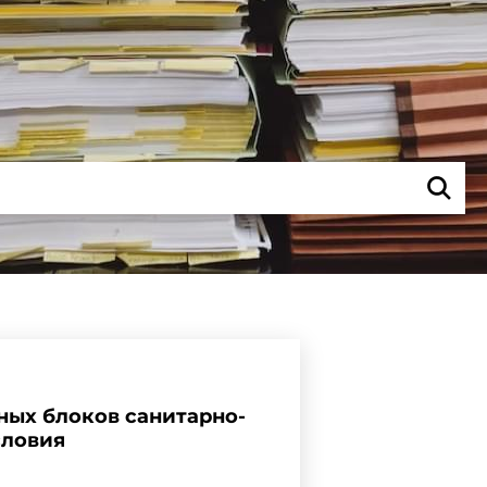
ных блоков санитарно-
словия