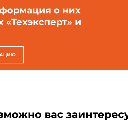
нформация о них
х «Техэксперт» и
РАЦИЮ
зможно вас заинтерес