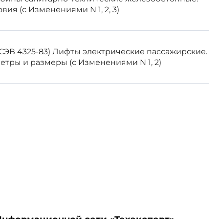
вия (с Изменениями N 1, 2, 3)
йства в районы с умеренным и
спорта в страны с умеренным и
Т СЭВ 4325-83) Лифты электрические пассажирские.
тры и размеры (с Изменениями N 1, 2)
тва.
 на чертеже.
лица 1