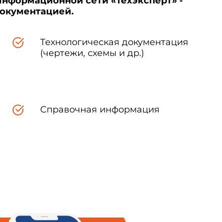
Информационной сети «Техэксперт» -
документацией.
Технологическая документация
тановка для изготовления
(чертежи, схемы и др.)
блока шахт лифтов
тва
Справочная информация
ервая
высшая
1,5