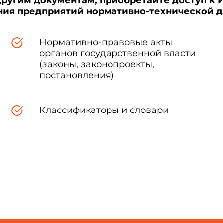
другим документам, приобретайте доступ к 
ения предприятий нормативно-технической 
Норма
араметра
Нормативно-правовые акты
Установка для изготовления блока
Ус
органов государственной власти
санитарно-
(законы, законопроекты,
технической кабины
постановления)
Категория качес
Классификаторы и словари
первая
высшая
п
товлению блоков в
2