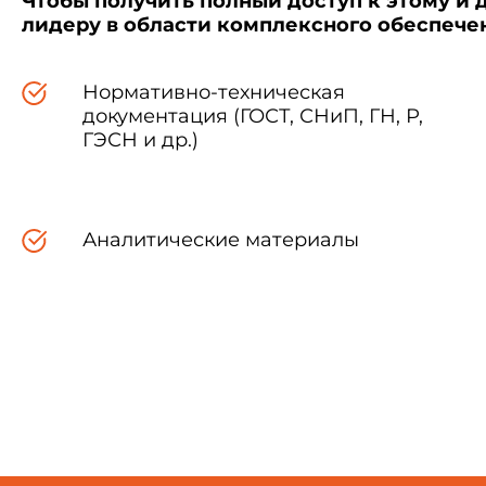
Чтобы получить полный доступ к этому и 
лидеру в области комплексного обеспеч
Наименование п
Нормативно-техническая
документация (ГОСТ, СНиП, ГН, Р,
ГЭСН и др.)
Аналитические материалы
Производительность по изго
сутки, шт./сут, не менее