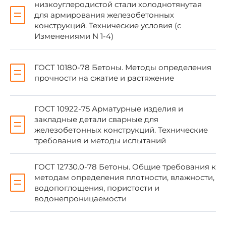
ГОСТ 5781-82
низкоуглеродистой стали холоднотянутая
1.3.4
для армирования железобетонных
конструкций. Технические условия (с
ГОСТ 6727-80
1.3.4
Изменениями N 1-4)
ГОСТ 10060-87
3.2
ГОСТ 10180-78 Бетоны. Методы определения
прочности на сжатие и растяжение
ГОСТ 10180-78
3.1
ГОСТ 10922-75 Арматурные изделия и
ГОСТ 10884-81
1.3.4
закладные детали сварные для
железобетонных конструкций. Технические
ГОСТ 10922-75
1.3.6, 3.4
требования и методы испытаний
ГОСТ 12730.0-78
3.3
ГОСТ 12730.0-78 Бетоны. Общие требования к
методам определения плотности, влажности,
водопоглощения, пористости и
ГОСТ 12730.5-84
3.3
водонепроницаемости
ГОСТ 13015.0-83
1.3.1, 1.3