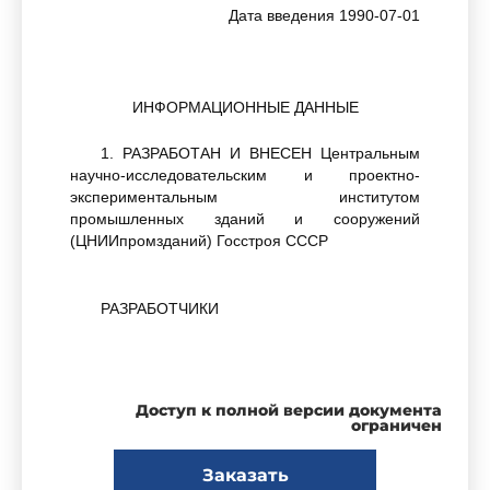
Дата введения 1990-07-01
ИНФОРМАЦИОННЫЕ ДАННЫЕ
1. РАЗРАБОТАН И ВНЕСЕН Центральным
научно-исследовательским и проектно-
экспериментальным институтом
промышленных зданий и сооружений
(ЦНИИпромзданий) Госстроя СССР
РАЗРАБОТЧИКИ
В.Н.Ягодкин, канд. техн. наук; Н.Г.Марченко
(руководители темы); Г.В.Выжигин, канд. техн.
Доступ к полной версии документа
наук; Э.Н.Кодыш, канд. техн. наук;
ограничен
Е.О.Синичкина; А.П.Васильев, д-р техн. наук;
Н.Н.Коровин, канд. техн. наук; М.Г.Коревицкая,
Заказать
канд. техн. наук; Б.Н.Волынский;