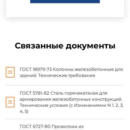
В.Л.Морозенский, канд. техн. наук;
Б.В.Карабанов, канд. техн. наук; О.Н.Тарутина;
Н.А.Капанадзе; Л.Ф.Келешева; Б.П.Ковтунов,
канд. техн. наук; Т.В.Барабанова;
В.И.Пименова; В.И.Деньщиков
Связанные документы
2. УТВЕРЖДЕН И ВВЕДЕН В ДЕЙСТВИЕ
Постановлением Государственного
строительного комитета СССР от 12.02.90 N 13
ГОСТ 18979-73 Колонны железобетонные для
зданий. Технические требования
3. ВЗАМЕН
ГОСТ 18979-73
ГОСТ 5781-82 Сталь горячекатаная для
4. ССЫЛОЧНЫЕ НОРМАТИВНО-
армирования железобетонных конструкций.
ТЕХНИЧЕСКИЕ ДОКУМЕНТЫ
Технические условия (с Изменениями N 1, 2, 3,
4, 5)
Обозначение НТД, на который дана ссылка
Номер
ГОСТ 6727-80 Проволока из