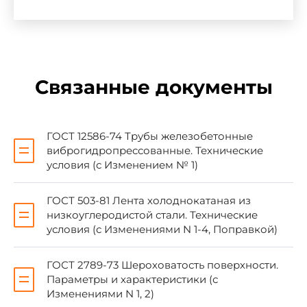
ГОСТ 6727-80
2.11
ГОСТ 7348-81
2.11
ГОСТ 8267-93
2.10
ГОСТ 8736-93
2.10
Связанные документы
ГОСТ 10178-85
2.10
ГОСТ 10180-90
5.3
ГОСТ 12586-74 Трубы железобетонные
виброгидропрессованные. Технические
ГОСТ 12586.1-83
1.4, 1.5, 
условия (с Изменением № 1)
ГОСТ 13015.0-83
2.5
ГОСТ 503-81 Лента холоднокатаная из
ГОСТ 13015.1-81
4.1
низкоуглеродистой стали. Технические
ГОСТ 13015.2-81
6.1
условия (с Изменениями N 1-4, Поправкой)
ГОСТ 13015.3-81
6.2
ГОСТ 2789-73 Шероховатость поверхности.
ГОСТ 17022-81
Приложе
Параметры и характеристики (с
Изменениями N 1, 2)
ГОСТ 18105-86
5.3