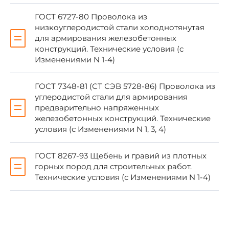
ГОСТ 19113-84
Приложе
ГОСТ 6727-80 Проволока из
низкоуглеродистой стали холоднотянутая
ГОСТ 22000-86
1.1, 3.1
для армирования железобетонных
конструкций. Технические условия (с
ГОСТ 22904-93
5.4
Изменениями N 1-4)
ГОСТ 23009-78
ГОСТ 7348-81 (СТ СЭВ 5728-86) Проволока из
углеродистой стали для армирования
предварительно напряженных
железобетонных конструкций. Технические
условия (с Изменениями N 1, 3, 4)
ГОСТ 8267-93 Щебень и гравий из плотных
горных пород для строительных работ.
Технические условия (с Изменениями N 1-4)