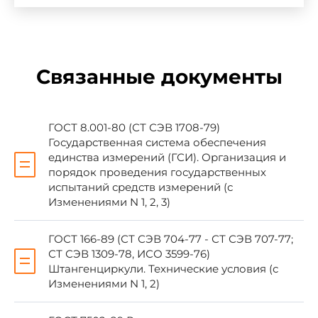
канд.техн.наук; Ю.А.Саввина, канд.техн.наук;
Л.П.Хлюпин; В.П.Пономарев; С.К.Казарин;
А.Ф.Шашин; Н.Н.Перетрухин
Связанные документы
2. ВНЕСЕН Министерством
промышленности строительных материалов
СССР
ГОСТ 8.001-80 (СТ СЭВ 1708-79)
Государственная система обеспечения
3. УТВЕРЖДЕН И ВВЕДЕН В ДЕЙСТВИЕ
единства измерений (ГСИ). Организация и
Постановлением Государственного комитета
порядок проведения государственных
СССР по делам строительства от 12.03.82 N 48
испытаний средств измерений (с
Изменениями N 1, 2, 3)
4. ВЗАМЕН ГОСТ 20054-74
ГОСТ 166-89 (СТ СЭВ 704-77 - СТ СЭВ 707-77;
СТ СЭВ 1309-78, ИСО 3599-76)
Штангенциркули. Технические условия (с
5. ССЫЛОЧНЫЕ НОРМАТИВНО-
Изменениями N 1, 2)
ТЕХНИЧЕСКИЕ ДОКУМЕНТЫ