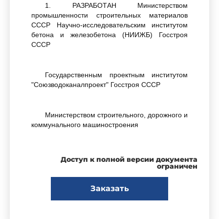
1. РАЗРАБОТАН Министерством
промышленности строительных материалов
СССР Научно-исследовательским институтом
бетона и железобетона (НИИЖБ) Госстроя
СССР
Государственным проектным институтом
"Союзводоканалпроект" Госстроя СССР
Министерством строительного, дорожного и
коммунального машиностроения
РАЗРАБОТЧИКИ
Доступ к полной версии документа
ограничен
А.Г.Грайфер, канд.техн.наук (руководитель
Заказать
темы); А.И.Дмитриев, канд.техн.наук;
К.А.Маврин, канд.техн.наук; А.Д.Шарипов;
А.Л.Ционский, канд.техн.наук; В.С.Широков,