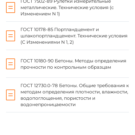
ГОСТ 7502-89 Рулетки измерительные
металлические. Технические условия (с
Обозначение НТД, на который дана ссылка
Изменением N 1)
ГОСТ 8.001-80
5.
ГОСТ 10178-85 Портландцемент и
ГОСТ 166-89
5.
шлакопортландцемент. Технические условия
ГОСТ 7502-89
5.
(С Изменениями N 1, 2)
ГОСТ 8829-85
4.
ГОСТ 10180-90 Бетоны. Методы определения
ГОСТ 10060-87
5.
прочности по контрольным образцам
ГОСТ 10178-85
2.
ГОСТ 10180-90
2.
ГОСТ 12730.0-78 Бетоны. Общие требования к
методам определения плотности, влажности,
ГОСТ 12730.0-78
5.
водопоглощения, пористости и
водонепроницаемости
ГОСТ 12730.3-78
5.
ГОСТ 12730.5-84
5.
ГОСТ 13015.0-83
2.