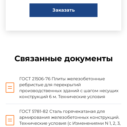
Заказать
А.А.Музыко (руководитель темы);
Э.Н.Кодыш, канд. техн. наук; И.Б.Баранова;
В.И.Пименова; Г.И.Бердичевский, д-р техн.наук;
А.Е.Кузьмичев, канд. техн. наук; В.И.Деньщиков;
В.П.Ковтунов, канд. техн. наук; В.И.Чернобаев,
канд. техн. наук.
Связанные документы
2. УТВЕРЖДЕН И ВВЕДЕН В ДЕЙСТВИЕ
Постановлением Государственного
строительного комитета СССР от 11.05.87 N 91
ГОСТ 21506-76 Плиты железобетонные
ребристые для перекрытий
3. ВЗАМЕН
ГОСТ 21506-76
(в части плит
производственных зданий с шагом несущих
высотой 300 мм)
конструкций 6 м. Технические условия
ГОСТ 5781-82 Сталь горячекатаная для
4. ССЫЛОЧНЫЕ НОРМАТИВНО-
армирования железобетонных конструкций.
ТЕХНИЧЕСКИЕ ДОКУМЕНТЫ
Технические условия (с Изменениями N 1, 2, 3,