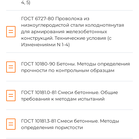
4, 5)
Обозначение НТД, на который дана ссылка
ГОСТ 6727-80 Проволока из
ГОСТ 5781-82
1.3.8
низкоуглеродистой стали холоднотянутая
для армирования железобетонных
ГОСТ 6727-80
1.3.8
конструкций. Технические условия (с
Изменениями N 1-4)
ГОСТ 8829-85
3.1
ГОСТ 10180-90 Бетоны. Методы определения
ГОСТ 10060-87
3.3
прочности по контрольным образцам
ГОСТ 10180-90
3.2
ГОСТ 10181.0-81 Смеси бетонные. Общие
ГОСТ 10181.0-81
3.5
требования к методам испытаний
ГОСТ 10181.3-81
3.5
ГОСТ 10884-81
1.3.8
ГОСТ 10181.3-81 Смеси бетонные. Методы
ГОСТ 10922-90
3.7
определения пористости
ГОСТ 12730.0-78
3.4; 3.6