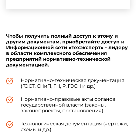
Стандарт устанавливает типы, основные
размеры и параметры труб, которые следует
предусматривать в разрабатываемых новых и
пересматриваемых действующих стандартах,
технических условиях и проектной
документации на трубы конкретных типов.
Чтобы получить полный доступ к этому и
другим документам, приобретайте доступ к
Информационной сети «Техэксперт» - лидеру
в области комплексного обеспечения
Стандарт не распространяется на
предприятий нормативно-технической
водопропускные трубы, укладываемые под
документацией.
насыпями автомобильных и железных дорог, и
дренажные трубы.
Нормативно-техническая документация
(ГОСТ, СНиП, ГН, Р, ГЭСН и др.)
Применяемые в стандарте термины и их
пояснения приведены в справочном
Нормативно-правовые акты органов
приложении.
государственной власти (законы,
законопроекты, постановления)
2. Трубы в зависимости от расчетного
Технологическая документация (чертежи,
режима работы транспортируемой жидкости в
схемы и др.)
трубопроводе подразделяют на безнапорные и