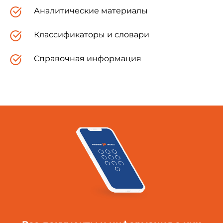
напорные.
Аналитические материалы
Классификаторы и словари
2.1. Безнапорные трубы подразделяют на
следующие типы:
Справочная информация
Т
- цилиндрические раструбные с круглым отверс
уплотняемыми герметиками или другими матер
ТП
- то же, с подошвой;
ТС
- цилиндрические раструбные с круглым отверст
втулочного конца трубы и стыковыми соединен
колец;
ТСП
- то же, с подошвой;
ТБ
- цилиндрические раструбные с круглым отверст
поверхности втулочного конца трубы и стыков
резиновых колец;