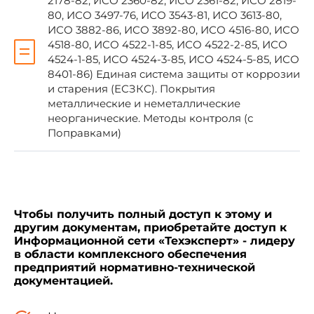
2178-82, ИСО 2360-82, ИСО 2361-82, ИСО 2819-
80, ИСО 3497-76, ИСО 3543-81, ИСО 3613-80,
ГОСТ 10-88
3.1
ИСО 3882-86, ИСО 3892-80, ИСО 4516-80, ИСО
4518-80, ИСО 4522-1-85, ИСО 4522-2-85, ИСО
4524-1-85, ИСО 4524-3-85, ИСО 4524-5-85, ИСО
ГОСТ 162-90
3.1
8401-86) Единая система защиты от коррозии
и старения (ЕСЗКС). Покрытия
ГОСТ 166-89
металлические и неметаллические
неорганические. Методы контроля (с
Поправками)
Чтобы получить полный доступ к этому и
другим документам, приобретайте доступ к
Информационной сети «Техэксперт» - лидеру
в области комплексного обеспечения
предприятий нормативно-технической
документацией.