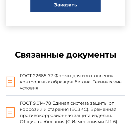
Заказать
Министерством транспортного
строительства СССР
2. ВНЕСЕН Научно-исследовательским,
проектно-конструкторским и технологическим
институтом бетона и железобетона (НИИЖБ)
Связанные документы
Госстроя СССР
3. УТВЕРЖДЕН И ВВЕДЕН В ДЕЙСТВИЕ
ГОСТ 22685-77 Формы для изготовления
Постановлением Государственного
контрольных образцов бетона. Технические
строительного комитета СССР от 19.06.89 N
условия
100
ГОСТ 9.014-78 Единая система защиты от
коррозии и старения (ЕСЗКС). Временная
4. ВЗАМЕН
ГОСТ 22685-77
противокоррозионная защита изделий.
Общие требования (С Изменениями N 1-6)
5. ССЫЛОЧНЫЕ НОРМАТИВНО-