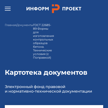
Открыть бургер меню.
Главная
Документы
ГОСТ 22685-
89 Формы
для
изготовления
контрольных
образцов
бетона.
Технические
условия (с
Поправкой)
Картотека документов
Электронный фонд правовой
и нормативно-технической документации