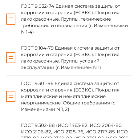
ТЕХНИЧЕСКИЕ ДОКУМЕНТЫ
ГОСТ 9.032-74 Единая система защиты от
коррозии и старения (ЕСЗКС). Покрытия
лакокрасочные. Группы, технические
требования и обозначения (с Изменениями
N 1-4)
Обозначение НТД, на который дана ссылка
Номер 
ГОСТ 9.104-79 Единая система защиты от
ГОСТ 9.014-78
1.6.2
коррозии и старения (ЕСЗКС). Покрытия
лакокрасочные. Группы условий
эксплуатации (с Изменением N 1)
ГОСТ 9.032-74
1.3.6
ГОСТ 9.301-86 Единая система защиты от
ГОСТ 9.104-79
1.3.6
коррозии и старения (ЕСЗКС). Покрытия
металлические и неметаллические
ГОСТ 9.301-86
1.3.6
неорганические. Общие требования (с
Изменениями N 1, 2)
ГОСТ 9.302-88
3.11
ГОСТ 9.302-88 (ИСО 1463-82, ИСО 2064-80,
ИСО 2106-82, ИСО 2128-76, ИСО 2177-85, ИСО
ГОСТ 9.402-2004
1.3.6