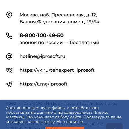
Контакты
Москва, наб. Пресненская, д. 12,
Башня Федерация, помещ. 19/64
8-800-100-49-50
звонок по России — бесплатный
hotline@iprosoft.ru
https://vk.ru/tehexpert_iprosoft
https://t.me/iprosoft
©2021 - 2026 ООО «Информпроект Групп». Все права
защищены.
Сайт использует куки-файлы и обрабатывает
персональные данные с использованием Яндекс
Политика в отношении обработки персональных
Метрики. Это улучшает работу сайта. Подтвердите ваше
данных
согласие, нажав кнопку Мне понятно.
Согласие на обработку персональных данных
Условия доступа к сайту