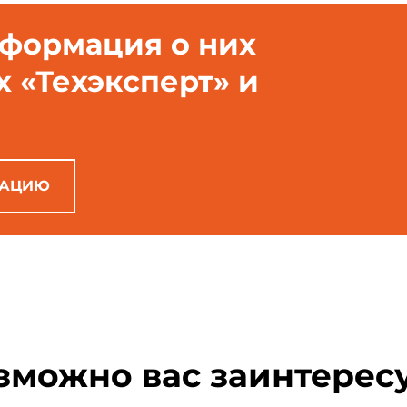
нформация о них
х «Техэксперт» и
РАЦИЮ
зможно вас заинтерес