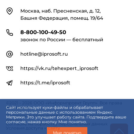
Контакты
Москва, наб. Пресненская, д. 12,
Башня Федерация, помещ. 19/64
8-800-100-49-50
звонок по России — бесплатный
hotline@iprosoft.ru
https://vk.ru/tehexpert_iprosoft
https://t.me/iprosoft
©2021 - 2026 ООО «Информпроект Групп». Все права
защищены.
Сайт использует куки-файлы и обрабатывает
персональные данные с использованием Яндекс
Политика в отношении обработки персональных
Метрики. Это улучшает работу сайта. Подтвердите ваше
данных
согласие, нажав кнопку Мне понятно.
Согласие на обработку персональных данных
Условия доступа к сайту
Мне понятно