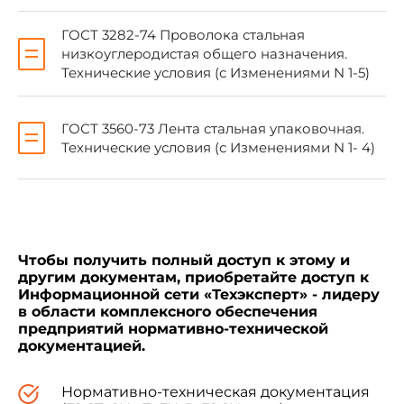
ГОСТ 3282-74 Проволока стальная
3 Постановлением Госстандарта России от
низкоуглеродистая общего назначения.
2 июня 1994 г. N 160 межгосударственный
Технические условия (с Изменениями N 1-5)
стандарт ГОСТ 21100-93 введен в действие в
качестве государственного стандарта
Российской Федерации с 1 января 1995 г.
ГОСТ 3560-73 Лента стальная упаковочная.
Технические условия (с Изменениями N 1- 4)
4 ВЗАМЕН
ГОСТ 21100-81
5 ПЕРЕИЗДАНИЕ. Июль 2008 г.
Чтобы получить полный доступ к этому и
другим документам, приобретайте доступ к
Информационной сети «Техэксперт» - лидеру
ИНФОРМАЦИОННЫЕ ДАННЫЕ
в области комплексного обеспечения
предприятий нормативно-технической
документацией.
ССЫЛОЧНЫЕ НОРМАТИВНО-ТЕХНИЧЕСКИЕ
ДОКУМЕНТЫ
Нормативно-техническая документация