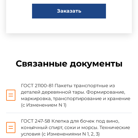
За принятие проголосовали:
Заказать
Наименование государства
На
Республика Беларусь
Госстандар
Республика Киргизстан
Киргизстанд
Связанные документы
Республика Молдова
Молдоваста
Российская Федерация
Госстандарт
ГОСТ 21100-81 Пакеты транспортные из
деталей деревянной тары. Формирование,
Республика Таджикистан
Таджикгосс
маркировка, транспортирование и хранение
Туркменистан
Главная го
(с Изменением N 1)
ГОСТ 247-58 Клепка для бочек под вино,
Украина
Госстандар
коньячный спирт, соки и морсы. Технические
условия (с Изменениями N 1, 2, 3)