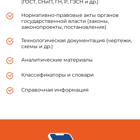
(ГОСТ, СНиП, ГН, Р, ГЭСН и др.)
Обозначение НТД, на который дана ссылка
Нормативно-правовые акты органов
государственной власти (законы,
ГОСТ 247-58
законопроекты, постановления)
ГОСТ 3282-74
Технологическая документация (чертежи,
схемы и др.)
ГОСТ 3560-73
Аналитические материалы
Классификаторы и словари
Справочная информация