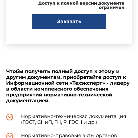
Доступ к полной версии документа
ограничен
** Собрание законодательства Российской
Федерации, 2000, N 31, ст.3295.
Заказать
Ввести в действие
санитарно-
эпидемиологические правила "Профилактика
дифтерии. СП 3.1.2.1108-02"
, утвержденные
Чтобы получить полный доступ к этому и
Главным государственным санитарным врачом
другим документам, приобретайте доступ к
Российской Федерации 20 февраля 2002 года,
Информационной сети «Техэксперт» - лидеру
с 1 июня 2002 года.
в области комплексного обеспечения
предприятий нормативно-технической
документацией.
Нормативно-техническая документация
(ГОСТ, СНиП, ГН, Р, ГЭСН и др.)
Г.Онищенко
Нормативно-правовые акты органов