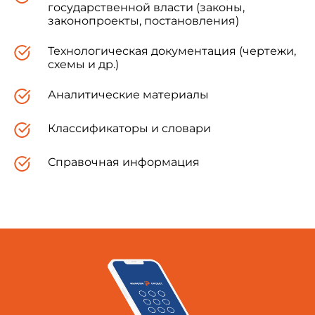
государственной власти (законы,
законопроекты, постановления)
Зарегистрировано
в Министерстве юстиции
Технологическая документация (чертежи,
Российской Федерации
схемы и др.)
16 мая 2002 года,
регистрационный N 3439
Аналитические материалы
Классификаторы и словари
УТВЕРЖДЕНО
Справочная информация
Главным государственным
санитарным врачом
Российской Федерации
20 февраля 2002 года
Дата введения: с 1 июня 2002 года