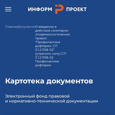
Открыть бургер меню.
Главная
Документы
О введении в
действие санитарно-
эпидемиологических
правил
"Профилактика
дифтерии. СП
3.1.2.1108-02"
(утратило силу) СП
3.1.2.1108-02
Профилактика
дифтерии
Картотека документов
Электронный фонд правовой
и нормативно-технической документации