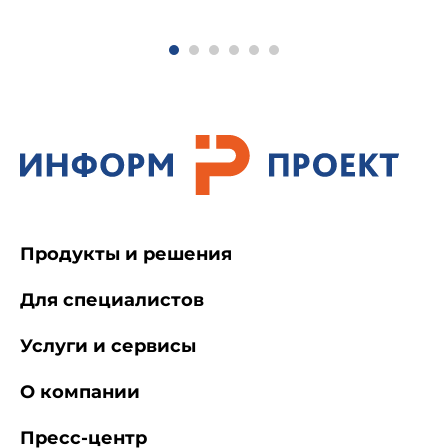
территориальном органе Госгортехнадзора
России, ответственном за обеспечение
взаимодействия с полномочным ... (не
применяется с 12.10.2012) РД 02-441-02 Типовое
положение о территориальном органе
Федерального горного и промышленного
надзора России РД 02-442-02 Типовое
положение о территориальном органе
Федерального горного и промышленного
надзора России, ответственном за обеспечение
взаимодействия с полномочным
представителем Президента Российской
Федерации в федеральном округе
Продукты и решения
Для специалистов
Услуги и сервисы
О компании
Пресс-центр