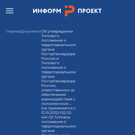
Открыть бургер меню.
Главная
Документы
Об утверждении
Типового
положения о
территориальном
органе
Госгортехнадзора
России и
Типового
положения о
территориальном
органе
Госгортехнадзора
России,
ответственном за
обеспечение
взаимодействия с
полномочным ...
(не применяется с
12.10.2012) РД 02-
441-02 Типовое
положение о
территориальном
органе