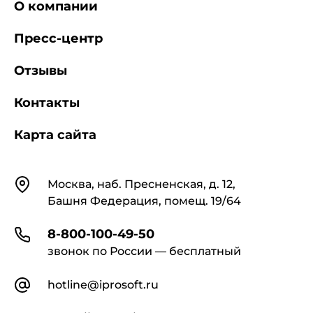
свою деятельность во взаимодействии с
О компании
другими территориальными органами
федеральных органов исполнительной власти,
Пресс-центр
органами исполнительной власти субъектов
Российской Федерации, органами местного
Отзывы
самоуправления, организациями и
общественными объединениями.
Контакты
Территориальный орган координирует свою
Карта сайта
деятельность с территориальным органом
Госгортехнадзора России, ответственным за
обеспечение взаимодействия с полномочным
Контакты
Москва, наб. Пресненская, д. 12,
представителем Президента Российской
Федерации в федеральном округе.
Башня Федерация, помещ. 19/64
8-800-100-49-50
3. Основными задачами территориального
звонок по России — бесплатный
органа являются:
hotline@iprosoft.ru
1) организация и осуществление