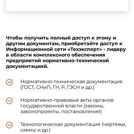
__________________
* Госгортехнадзором "Типовому положению
о территориальном органе Федерального
горного и промышленного надзора России"
присвоено обозначение РД 02-441-02. -
Чтобы получить полный доступ к этому и
Примечание изготовителя базы данных.
другим документам, приобретайте доступ к
Информационной сети «Техэксперт» - лидеру
в области комплексного обеспечения
** Госгортехнадзором "Типовому
предприятий нормативно-технической
положению о территориальном органе
документацией.
Федерального горного и промышленного
надзора России, ответственном за обеспечение
взаимодействия с полномочным
Нормативно-техническая документация
представителем Президента Российской
(ГОСТ, СНиП, ГН, Р, ГЭСН и др.)
Федерации в федеральном округе" присвоено
обозначение РД 02-442-02. - Примечание
Нормативно-правовые акты органов
изготовителя базы данных.
государственной власти (законы,
законопроекты, постановления)
Технологическая документация (чертежи,
схемы и др.)