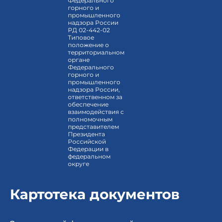
Федерального
горного и
промышленного
надзора России
РД 02-442-02
Типовое
положение о
территориальном
органе
Федерального
горного и
промышленного
надзора России,
ответственном за
обеспечение
взаимодействия с
полномочным
представителем
Президента
Российской
Федерации в
федеральном
округе
Картотека документов