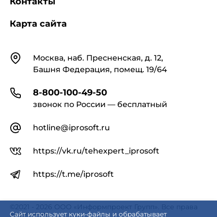
Контакты
Карта сайта
Контакты
Москва, наб. Пресненская, д. 12,
Башня Федерация, помещ. 19/64
8-800-100-49-50
звонок по России — бесплатный
hotline@iprosoft.ru
https://vk.ru/tehexpert_iprosoft
https://t.me/iprosoft
©2021 - 2026 ООО «Информпроект Групп». Все права
защищены.
Сайт использует куки-файлы и обрабатывает