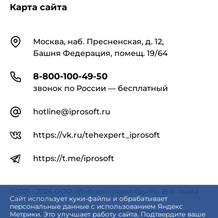
Карта сайта
Контакты
Москва, наб. Пресненская, д. 12,
Башня Федерация, помещ. 19/64
8-800-100-49-50
звонок по России — бесплатный
hotline@iprosoft.ru
https://vk.ru/tehexpert_iprosoft
https://t.me/iprosoft
©2021 - 2026 ООО «Информпроект Групп». Все права
защищены.
Сайт использует куки-файлы и обрабатывает
персональные данные с использованием Яндекс
Политика в отношении обработки персональных
Метрики. Это улучшает работу сайта. Подтвердите ваше