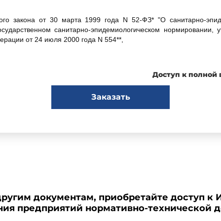
го закона от 30 марта 1999 года N 52-ФЗ* "О санитарно-эпид
осударственном санитарно-эпидемиологическом нормировании, у
рации от 24 июля 2000 года N 554**,
Доступ к полной
ва Российской Федерации, 1999, N 14, ст.1650.
Заказать
тва Российской Федерации, 2000, N 31, ст.3295.
рные правила и нормы "Гигиенические требования к устройству 
другим документам, приобретайте доступ к 
генологических исследований. СанПиН 2.6.1.1192-03", утвержде
ения предприятий нормативно-технической 
 Федерации 14 февраля 2003 года, с 1 мая 2003 года.