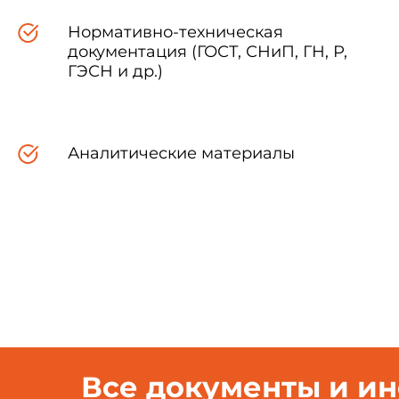
Нормативно-техническая
документация (ГОСТ, СНиП, ГН, Р,
ГЭСН и др.)
Аналитические материалы
Зарегистрировано
в Министерстве юстиции
Российской Федерации
19 марта 2003 года,
регистрационный N 4282
Все документы и и