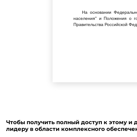
На основании Федерально
населения" и Положения о г
Правительства Российской Феде
_______________
* Собрание законодательст
** Собрание законодательс
постановляю:
Ввести в действие санита
Чтобы получить полный доступ к этому и 
аппаратов и проведению рент
лидеру в области комплексного обеспеч
санитарным врачом Российской