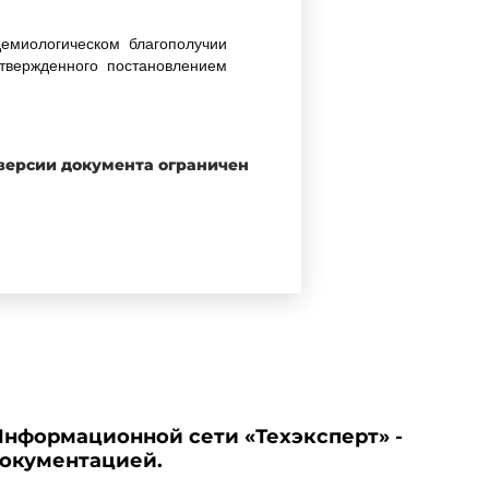
емиологическом благополучии
твержденного постановлением
 версии документа ограничен
и эксплуатации рентгеновских
Информационной сети «Техэксперт» -
нные Главным государственным
документацией.