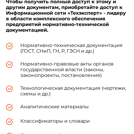
Чтобы получить полный доступ к этому и
государственным санитарным врачом
другим документам, приобретайте доступ к
Российской Федерации 29 января 2003 года, с
Информационной сети «Техэксперт» - лидеру
1 мая 2003 года.
в области комплексного обеспечения
предприятий нормативно-технической
документацией.
Г.Г.Онищенко
Нормативно-техническая документация
(ГОСТ, СНиП, ГН, Р, ГЭСН и др.)
Нормативно-правовые акты органов
государственной власти (законы,
законопроекты, постановления)
Зарегистрировано
Технологическая документация (чертежи,
в Министерстве юстиции
схемы и др.)
Российской Федерации
14 февраля 2003 года,
Аналитические материалы
регистрационный N 4219
Классификаторы и словари
УТВЕРЖДАЮ