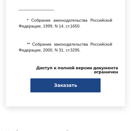
_______________
* Собрание законодательства Российской
Федерации, 1999, N 14, ст.1650.
** Собрание законодательства Российской
Федерации, 2000, N 31, ст.3295.
Доступ к полной версии документа
ограничен
Заказать
постановляю:
Ввести в действие
санитарно-
эпидемиологические правила и нормативы
"Плавательные бассейны. Гигиенические
требования к устройству, эксплуатации и
качеству воды. Контроль качества. СанПиН
2.1.2.1188-03"
, утвержденные Главным