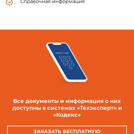
Справочная информация
Главный государственный санитарный
врач Российской Федерации -
Первый заместитель Министра
здравоохранения Российской Федерации
Г.Г.Онищенко
29 января 2003 года
Дата введения 1 мая 2003 года
2.1.2. ПРОЕКТИРОВАНИЕ, СТРОИТЕЛЬСТВО И
ЭКСПЛУАТАЦИЯ ЖИЛЫХ ЗДАНИЙ,
ПРЕДПРИЯТИЙ КОММУНАЛЬНО-БЫТОВОГО
ОБСЛУЖИВАНИЯ, УЧРЕЖДЕНИЙ
ОБРАЗОВАНИЯ, КУЛЬТУРЫ, ОТДЫХА, СПОРТА
Все документы и информация о них
доступны в системах «Техэксперт» и
Плавательные бассейны.
«Кодекс»
Гигиенические требования к устройству,
эксплуатации и качеству воды.
Контроль качества
ЗАКАЗАТЬ БЕСПЛАТНУЮ