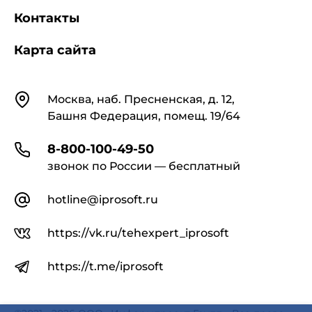
вода специального минерального состава, а
Контакты
также на судовые плавательные бассейны.
Карта сайта
1.2. Санитарные правила предназначены
для юридических лиц и индивидуальных
предпринимателей, осуществляющих
Контакты
Москва, наб. Пресненская, д. 12,
проектирование, строительство, реконструкцию
Башня Федерация, помещ. 19/64
и эксплуатацию плавательных бассейнов, а
также для органов и учреждений санитарно-
эпидемиологической службы, осуществляющих
8-800-100-49-50
государственный санитарно-
звонок по России — бесплатный
эпидемиологический надзор.
hotline@iprosoft.ru
1.3. Санитарные правила устанавливают
санитарно-эпидемиологические требования к
https://vk.ru/tehexpert_iprosoft
проектированию, строительству и режиму
эксплуатации плавательных бассейнов,
https://t.me/iprosoft
качеству поступающей и содержащейся в них
воды и ее обеззараживанию, а также к уборке и
дезинфекции помещений. Выполнение