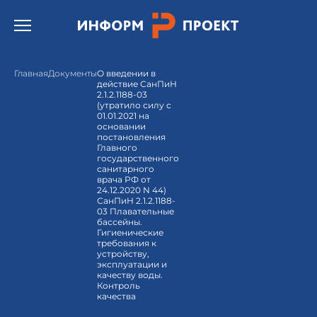
Открыть бургер меню.
Главная
Документы
О введении в
действие СанПиН
2.1.2.1188-03
(утратило силу с
01.01.2021 на
основании
постановления
Главного
государственного
санитарного
врача РФ от
24.12.2020 N 44)
СанПиН 2.1.2.1188-
03 Плавательные
бассейны.
Гигиенические
требования к
устройству,
эксплуатации и
качеству воды.
Контроль
качества