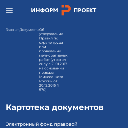
Открыть бургер меню.
Главная
Документы
Об
утверждении
Правил по
охране труда
при
проведении
мелиоративных
работ (утратил
силу с 21.01.2017
на основании
приказа
Минсельхоза
России от
20.12.2016 N
570)
Картотека документов
Электронный фонд правовой