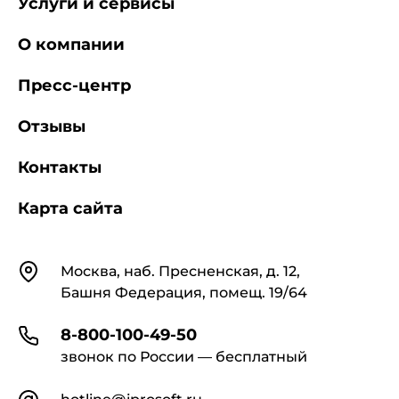
Услуги и сервисы
своевременное проведение которых
обеспечивает раннее выявление,
предупреждение распространения
О компании
заболеваний туберкулезом среди населения.
Пресс-центр
1.3. Соблюдение
санитарных правил
Отзывы
является обязательным для физических лиц, в
том числе индивидуальных предпринимателей
Контакты
и юридических лиц независимо от
организационно-правовых форм и форм
собственности.
Карта сайта
1.4. Организационно-методическое
Контакты
Москва, наб. Пресненская, д. 12,
руководство по планированию и проведению
мероприятий по профилактике туберкулеза
Башня Федерация, помещ. 19/64
осуществляют медицинские
противотуберкулезные организации и
8-800-100-49-50
учреждения здравоохранения общей лечебной
звонок по России — бесплатный
сети.