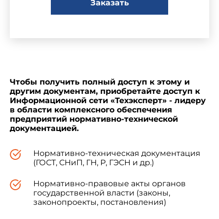
Заказать
апреля 2003 года.
Г.Онищенко
Чтобы получить полный доступ к этому и
Зарегистрировано
другим документам, приобретайте доступ к
в Министерстве юстиции
Информационной сети «Техэксперт» - лидеру
Российской Федерации
в области комплексного обеспечения
8 мая 2003 года,
предприятий нормативно-технической
регистрационный N 4523
документацией.
Нормативно-техническая документация
(ГОСТ, СНиП, ГН, Р, ГЭСН и др.)
УТВЕРЖДАЮ
Нормативно-правовые акты органов
Главный государственный
государственной власти (законы,
санитарный врач
законопроекты, постановления)
Российской Федерации -
первый заместитель Министра