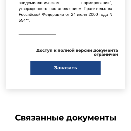
эпидемиологическом нормировании",
утвержденного постановлением Правительства
Российской Федерации от 24 июля 2000 года N
554**,
________________
* Собрание законодательства Российской
Доступ к полной версии документа
Федерации, 1999, N 14, ст.1650.
ограничен
Заказать
** Собрание законодательства Российской
Федерации, 2000, N 31, ст.3295.
постановляю:
Связанные документы
1. Ввести в действие
санитарные правила
"Обеспечение радиационной безопасности при
рентгеновской дефектоскопии. СП 2.6.1.1283-