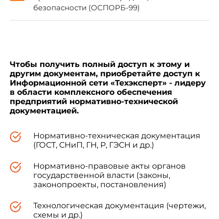
безопасности (ОСПОРБ-99)
Главный государственный санитарный
врач Российской Федерации-
первый заместитель
Министра здравоохранения
Российской Федерации
Г.Г.Онищенко
Чтобы получить полный доступ к этому и
10 апреля 2003 года
другим документам, приобретайте доступ к
Информационной сети «Техэксперт» - лидеру
в области комплексного обеспечения
Дата введения 15 июня 2003 года
предприятий нормативно-технической
документацией.
Нормативно-техническая документация
ОБЕСПЕЧЕНИЕ РАДИАЦИОННОЙ
(ГОСТ, СНиП, ГН, Р, ГЭСН и др.)
БЕЗОПАСНОСТИ ПРИ РЕНТГЕНОВСКОЙ
ДЕФЕКТОСКОПИИ
Нормативно-правовые акты органов
государственной власти (законы,
Санитарные правила СП 2.6.1.1283-03
законопроекты, постановления)
Технологическая документация (чертежи,
схемы и др.)
I. Область применения