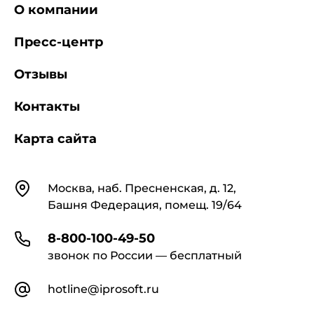
- с рентгеновскими аппаратами,
О компании
предназначенными для структурного и
спектрального анализа;
Пресс-центр
Отзывы
- с рентгеновскими толщиномерами,
плотномерами, уровнемерами, сепараторами и
Контакты
иными устройствами для контроля
технологических процессов;
Карта сайта
- с установками (аппаратами), в состав
которых входят источники неиспользуемого
Контакты
Москва, наб. Пресненская, д. 12,
рентгеновского излучения (высоковольтные
Башня Федерация, помещ. 19/64
электронные лампы, электронные микроскопы,
катодно-лучевые осциллографы, электронно-
лучевые установки для плавления, сварки и
8-800-100-49-50
других видов электронной обработки металлов);
звонок по России — бесплатный
hotline@iprosoft.ru
- с медицинскими рентгеновскими
аппаратами;