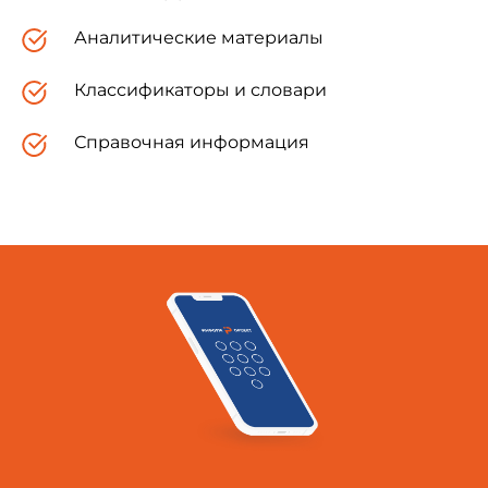
Аналитические материалы
Классификаторы и словари
1.1. Настоящие санитарно-
эпидемиологические правила и нормативы
Справочная информация
(далее по тексту - правила) разработаны в
соответствии с федеральными законами "О
радиационной безопасности населения" от 9
января 1996 года N 3-ФЗ (Собрание
законодательства Российской Федерации, 1996,
N 3, ст.141), "О санитарно-эпидемиологическом
благополучии населения" от 30 марта 1999
года N 52-ФЗ (Собрание законодательства
Российской Федерации, 1999, N 14, ст.1650),
"Нормами радиационной безопасности"
(НРБ-99)
*,
"Основными санитарными
правилами обеспечения радиационной
безопасности" (ОСПОРБ-99)
**. Они
устанавливают требования по обеспечению
радиационной безопасности населения и
персонала при проведении рентгеновской