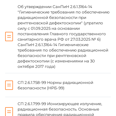
03"
, утвержденные Главным государственным
Об утверждении СанПиН 2.6.1.3164-14
санитарным врачом Российской Федерации 10
"Гигиенические требования по обеспечению
апреля 2003 года, с 15 июня 2003 года.
радиационной безопасности при
рентгеновской дефектоскопии" (утратило
силу с 01.09.2025 на основании
постановления Главного государственного
санитарного врача РФ от 27.03.2025 № 6)
СанПиН 2.6.1.3164-14 Гигиенические
Г.Онищенко
требования по обеспечению радиационной
безопасности при рентгеновской
дефектоскопии (с изменениями на 30
Зарегистрировано
октября 2017 года)
в Министерстве юстиции
Российской Федерации
5 мая 2003 года,
СП 2.6.1.758-99 Нормы радиационной
регистрационный N 4504
безопасности (НРБ-99)
СП 2.6.1.799-99 Ионизирующее излучение,
радиационная безопасность. Основные
правила обеспечения радиационной
УТВЕРЖДАЮ