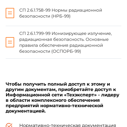
Г.Онищенко
СП 2.6.1.758-99 Нормы радиационной
безопасности (НРБ-99)
Зарегистрировано
в Министерстве юстиции
СП 2.6.1.799-99 Ионизирующее излучение,
Российской Федерации
радиационная безопасность. Основные
30 апреля 2003 года,
правила обеспечения радиационной
регистрационный N 4476
безопасности (ОСПОРБ-99)
УТВЕРЖДЕНЫ
Главным государственным
Чтобы получить полный доступ к этому и
санитарным врачом Российской Федерации
другим документам, приобретайте доступ к
10 апреля 2003 года
Информационной сети «Техэксперт» - лидеру
в области комплексного обеспечения
предприятий нормативно-технической
Дата введения: 15 июня 2003 года
документацией.
2.6.1. Ионизирующее излучение. Радиационная
Нормативно-техническая документация