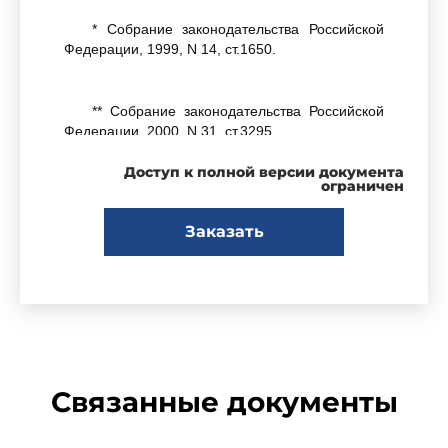
* Собрание законодательства Российской
Федерации, 1999, N 14, ст.1650.
** Собрание законодательства Российской
Федерации, 2000, N 31, ст.3295.
Доступ к полной версии документа
ограничен
Заказать
1. Ввести в действие
санитарные правила
"Обеспечение радиационной безопасности при
радионуклидной дефектоскопии. СП 2.6.1.1284-
03"
, утвержденные Главным государственным
санитарным врачом Российской Федерации 10
апреля 2003 года, с 15 июня 2003 года.
Связанные документы