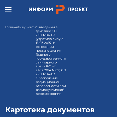
Открыть бургер меню.
Главная
Документы
О введении в
действие СП
2.6.1.1284-03
(утратило силу с
13.03.2015 на
основании
постановления
Главного
государственного
санитарного
врача РФ от
24.12.2014 N 89) СП
2.6.1.1284-03
Обеспечение
радиационной
безопасности при
радионуклидной
дефектоскопии
Картотека документов