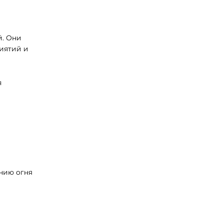
й. Они
иятий и
я
ению огня