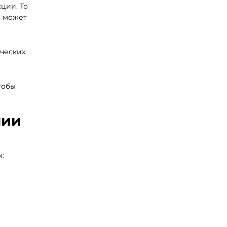
ции. То
а может
ических
тобы
нии
: