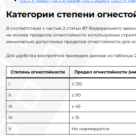
ГОСТ Р 53307
,
ГОСТ Р 53308
,
ГОСТ 30247.1
,
ГОСТ Р 558
Категории степени огнесто
В соответствии с частью 2 статьи 87 Федерального зако
на основе пределов огнестойкости используемых строи
минимально допустимых пределов огнестойкости для ос
Для удобства восприятия приведем данные из таблицы 
Степень огнестойкости
Предел огнестойкости (ми
I
≥ 120
II
≥ 90
III
≥ 45
IV
≥ 15
V
Не нормируется