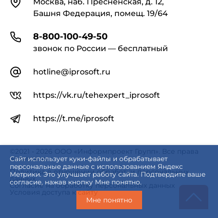
Москва, наб. Пресненская, д. 12,
Башня Федерация, помещ. 19/64
8-800-100-49-50
звонок по России — бесплатный
hotline@iprosoft.ru
https://vk.ru/tehexpert_iprosoft
https://t.me/iprosoft
©2021 - 2026 ООО «Информпроект Групп». Все права
защищены.
Сайт использует куки-файлы и обрабатывает
персональные данные с использованием Яндекс
Политика в отношении обработки персональных
Метрики. Это улучшает работу сайта. Подтвердите ваше
данных
согласие, нажав кнопку Мне понятно.
Согласие на обработку персональных данных
Условия доступа к сайту
Мне понятно