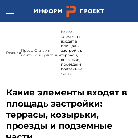
Открыть бургер меню.
Какие
элементы
входят в
площадь
Пресс-
Статьи и
застройки:
Главная
центр
консультации
террасы,
козырьки,
проезды и
подземные
части
Какие элементы входят в
площадь застройки:
террасы, козырьки,
проезды и подземные
части