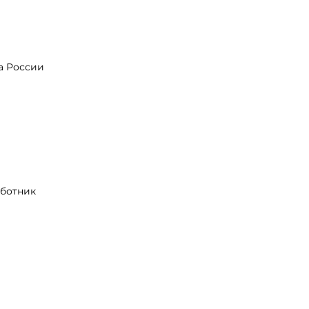
а России
аботник