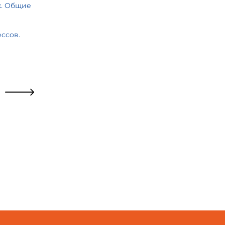
х. Общие
ессов.