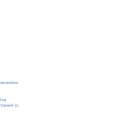
енениями
тка
таний (с