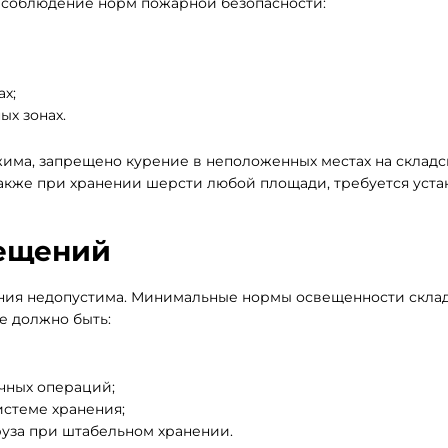
е соблюдение норм пожарной безопасности:
х;
ых зонах.
жима, запрещено курение в неположенных местах на складс
также при хранении шерсти любой площади, требуется уста
ещений
ения недопустима. Минимальные нормы освещенности скла
е должно быть:
чных операций;
стеме хранения;
руза при штабельном хранении.