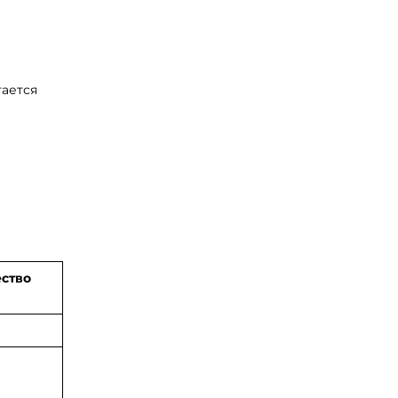
тается
ство