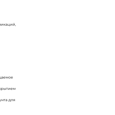
никаций,
щаемое
екрытием
унта для