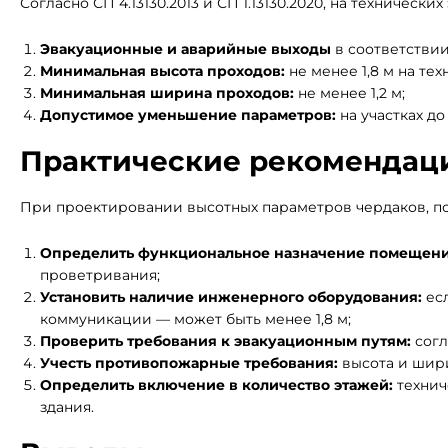
Согласно СП 4.13130.2013 и СП 1.13130.2020, на техничес
Эвакуационные и аварийные выходы
в соответстви
Минимальная высота проходов:
не менее 1,8 м на тех
Минимальная ширина проходов:
не менее 1,2 м;
Допустимое уменьшение параметров:
на участках до
Практические рекомендац
При проектировании высотных параметров чердаков, по
Определить функциональное назначение помещени
проветривания;
Установить наличие инженерного оборудования:
есл
коммуникации — может быть менее 1,8 м;
Проверить требования к эвакуационным путям:
согл
Учесть противопожарные требования:
высота и шири
Определить включение в количество этажей:
технич
здания.