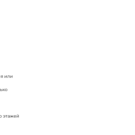
я или
лько
о этажей