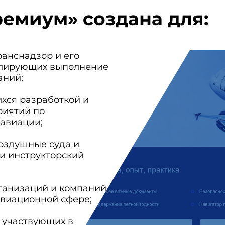
ремиум» создана для:
ранснадзор и его
олирующих выполнение
аний;
хся разработкой и
риятий по
авиации;
оздушные суда и
и инструкторский
ганизаций и компаний,
виационной сфере;
, участвующих в