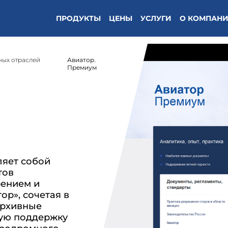
/кодекс"(Техэксперт: Охрана труда) */
ПРОДУКТЫ
ЦЕНЫ
УСЛУГИ
О КОМПАН
ных отраслей
Авиатор.
Премиум
ляет собой
тов
рением и
р», сочетая в
архивные
ную поддержку