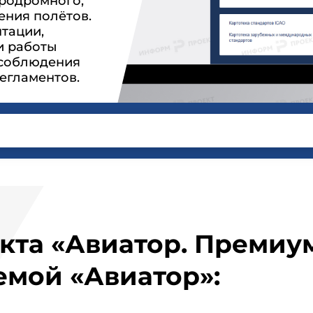
эродромного,
ения полётов.
тации,
и работы
 соблюдения
егламентов.
кта «Авиатор. Премиу
емой «Авиатор»: