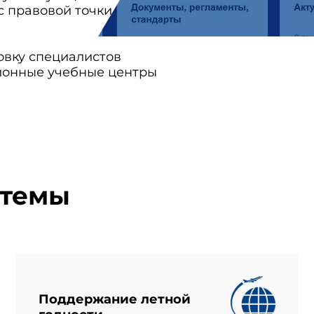
с правовой точки
овку специалистов
ионные учебные центры
стемы
Поддержание летной