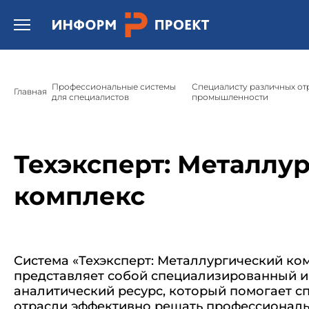
/* * Template name: Шаблон страницы подсистемы "Техэксперт
Открыть бургер меню.
Профессиональные системы
Специалисту различных от
Главная
для специалистов
промышленности
Техэксперт: Металлу
комплекс
Система «Техэксперт: Металлургический ко
представляет собой специализированный 
аналитический ресурс, который помогает с
отрасли эффективно решать профессиональ