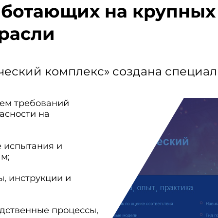
аботающих на крупных
трасли
ческий комплекс» создана специаль
ием требований
асности на
ё испытания и
м;
ы, инструкции и
одственные процессы,