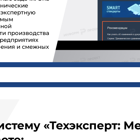
хнические
 экспертную
нимым
нной
ти производства
предприятиях
оения и смежных
систему «Техэксперт: 
ете: