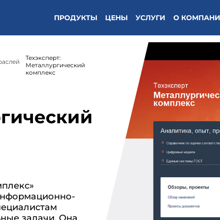
/кодекс"(Техэксперт: Охрана труда) */
ПРОДУКТЫ
ЦЕНЫ
УСЛУГИ
О КОМПАН
Техэксперт:
раслей
Металлургический
комплекс
ргический
мплекс»
информационно-
пециалистам
ные задачи. Она